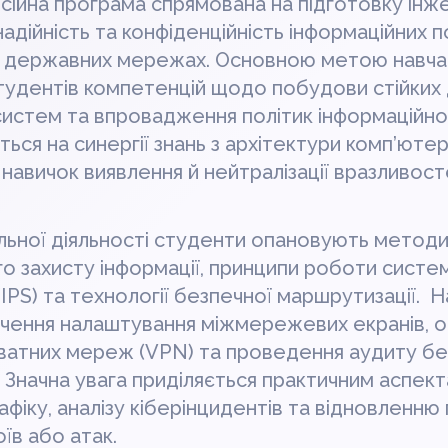
ійна програма спрямована на підготовку інже
адійність та конфіденційність інформаційних п
і державних мережах. Основною метою навча
тудентів компетенцій щодо побудови стійких 
систем та впровадження політик інформаційно
ься на синергії знань з архітектури комп’юте
 навичок виявлення й нейтралізації вразливост
альної діяльності студенти опановують метод
о захисту інформації, принципи роботи систе
IPS) та технології безпечної маршрутизації. 
чення налаштування міжмережевих екранів, о
иватних мереж (VPN) та проведення аудиту б
 Значна увага приділяється практичним аспек
іку, аналізу кіберінцидентів та відновленню
їв або атак.