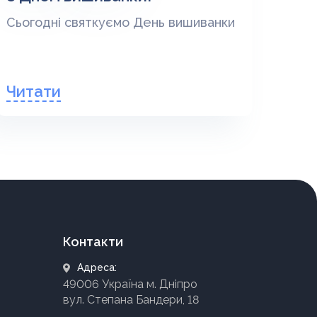
Сьогодні святкуємо День вишиванки
Читати
Контакти
Адреса:
49006 Україна м. Дніпро
вул. Степана Бандери, 18