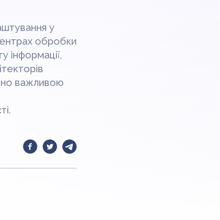
аштування у
 центрах обробки
у інформації,
ітекторів
ично важливою
ті.