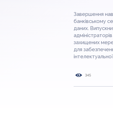
Завершення нав
банківському се
даних. Випускни
адміністраторів
захищених мере
для забезпеченн
інтелектуальної
345