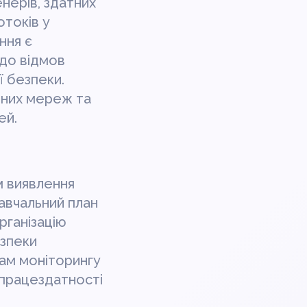
нерів, здатних
отоків у
ння є
до відмов
ї безпеки.
рних мереж та
ей.
и
м виявлення
Навчальний план
рганізацію
езпеки
там моніторингу
 працездатності