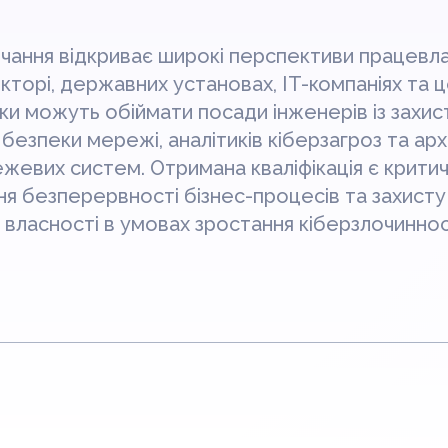
чання відкриває широкі перспективи працевл
кторі, державних установах, IT-компаніях та
ки можуть обіймати посади інженерів із захист
 безпеки мережі, аналітиків кіберзагроз та арх
жевих систем. Отримана кваліфікація є крит
я безперервності бізнес-процесів та захисту
 власності в умовах зростання кіберзлочиннос