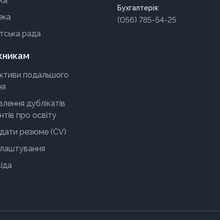
ка
Бухгалтерія:
ека
(056) 785-54-25
тська рада
кникам
ктиви подальшого
ня
лення дублікатів
тів про освіту
адати резюме (CV)
лаштування
іда