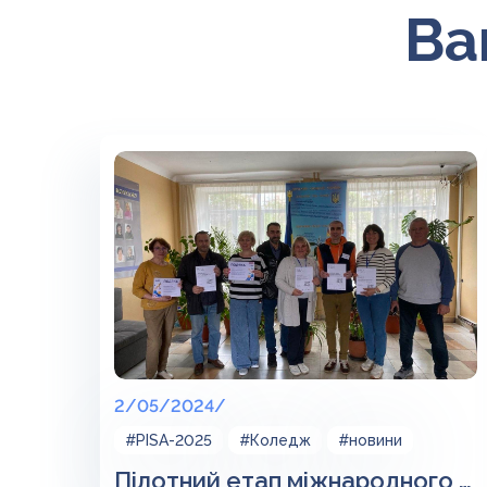
Ва
2/05/2024/
#PISA-2025
#Коледж
#новини
Пілотний етап міжнародного дослідження якості освіти PISA-2025