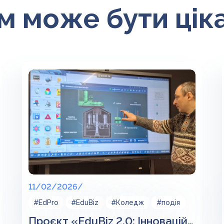
м може бути цік
11/02/2026/
#EdPro
#EduBiz
#Коледж
#подія
Проєкт «EduBiz 2.0: Інноваційне стажування для директорів/викладачів закладів професійної освіти України» від ГО «Я І МОЯ ШКОЛА».