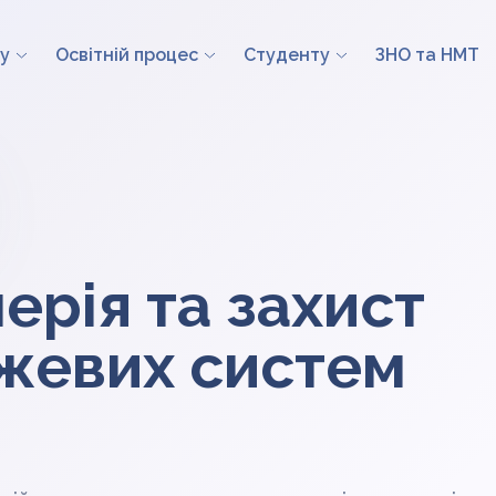
у
Освітній процес
Студенту
ЗНО та НМТ
ерія та захист
жевих систем