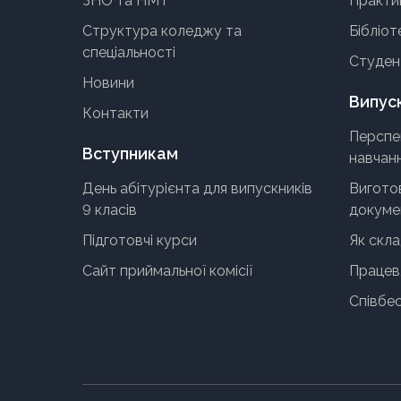
ЗНО та НМТ
Практи
Структура коледжу та
Бібліот
спеціальності
Студен
Новини
Випус
Контакти
Перспе
Вступникам
навчан
День абітурієнта для випускників
Виготов
9 класів
докумен
Підготовчі курси
Як скл
Сайт приймальної комісії
Працев
Співбес