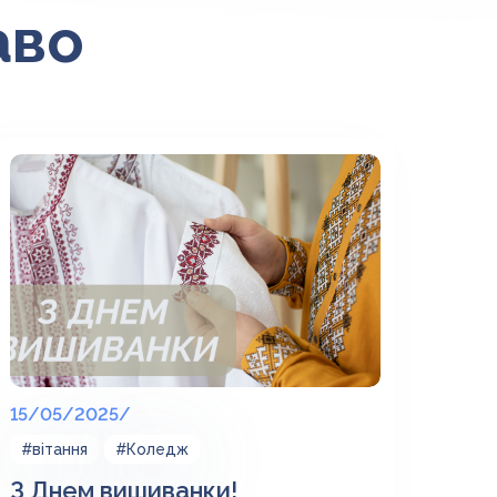
аво
15/05/2025/
#вітання
#Коледж
З Днем вишиванки!