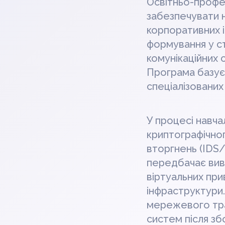
Освітньо-профес
забезпечувати н
корпоративних 
формування у с
комунікаційних 
Програма базуєт
спеціалізованих
У процесі навч
криптографічног
вторгнень (IDS/
передбачає вив
віртуальних пр
інфраструктури.
мережевого траф
систем після збо