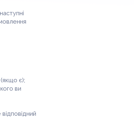
наступні
амовлення
(якщо є);
якого ви
 відповідний