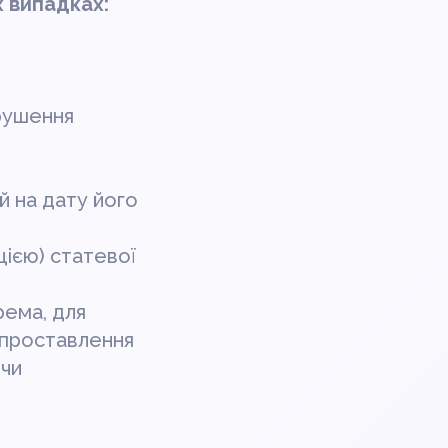
х випадках:
рушення
й на дату його
кцією) статевої
рема, для
 проставлення
 чи