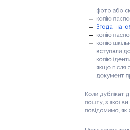
фото або ск
копію паспо
Згода_на_о
копію паспо
копію шкіль
вступали до
копію ідент
якщо після 
документ п
Коли дублікат 
пошту, з якої в
повідомимо, як