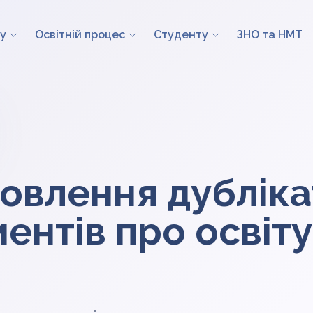
у
Освітній процес
Студенту
ЗНО та НМТ
овлення дубліка
ентів про освіту