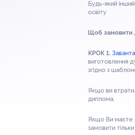
Будь-який інши
освіту
Щоб замовити д
КРОК 1.
Завант
виготовлення ду
згідно з шаблон
Якщо ви втратил
диплома.
Якщо Ви маєте 
замовити тільки