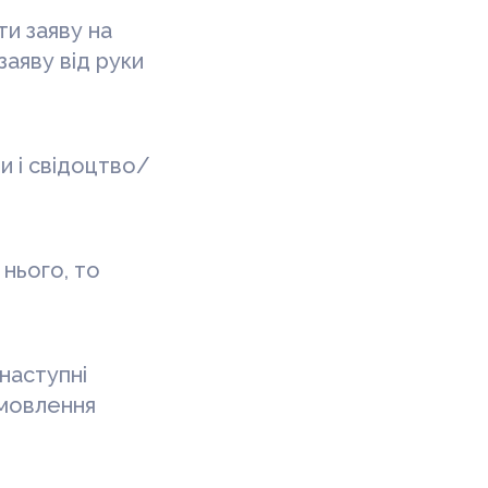
ти заяву на
аяву від руки
и і свідоцтво/
нього, то
наступні
амовлення