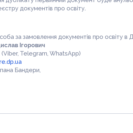
ня дублікату первинний документ буде анульо
єстру документів про освіту.
особа за замовлення документів про освіту в
ислав Ігорович
(Viber, Telegram, WhatsApp)
re.dp.ua
епана Бандери,