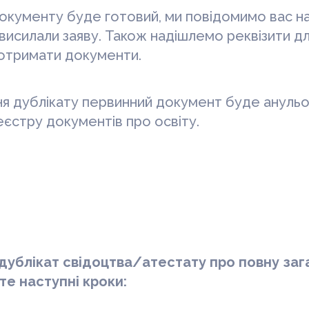
документу буде готовий, ми повідомимо вас н
и висилали заяву. Також надішлемо реквізити дл
 отримати документи.
ня дублікату первинний документ буде анульо
єстру документів про освіту.
дублікат
свідоцтва/атестату про повну за
те наступні кроки: