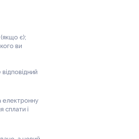
(якщо є);
якого ви
 відповідний
а електронну
я сплати і