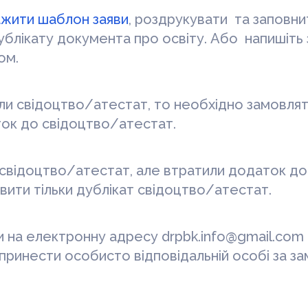
ажити шаблон заяви
, роздрукувати та заповни
блікату документа про освіту. Або напишіть з
ом.
ли свідоцтво/атестат, то необхідно замовлят
ток до свідоцтво/атестат.
свідоцтво/атестат, але втратили додаток до 
ити тільки дублікат свідоцтво/атестат.
 на електронну адресу drpbk.info@gmail.com 
принести особисто відповідальній особі за з