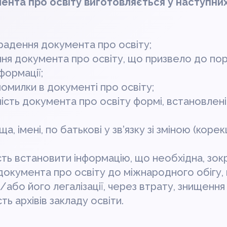
ента про освіту виготовляється у наступни
радення документа про освіту;
я документа про освіту, що призвело до по
нформації;
омилки в документі про освіту;
ість документа про освіту формі, встановлені
ща, імені, по батькові у зв’язку зі зміною (коре
ь встановити інформацію, що необхідна, зок
документа про освіту до міжнародного обігу,
/або його легалізації, через втрату, знищення
ть архівів закладу освіти.