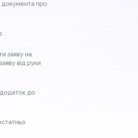
у документа про
:
ти заяву на
аяву від руки
і додаток до
остатньо