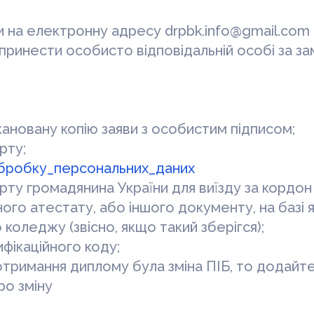
 на електронну адресу drpbk.info@gmail.com 
принести особисто відповідальній особі за з
ановану копію заяви з особистим підписом;
рту;
бробку_персональних_даних
рту громадянина України для виїзду за кордон 
ного атестату, або іншого документу, на базі 
 коледжу (звісно, якщо такий зберігся);
ифікаційного коду;
отримання диплому була зміна ПІБ, то додайте
ро зміну