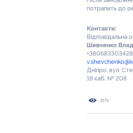
Після замовлен
потрапить до ре
Контакти:
Відповідальна 
Шевченко Влад
+380683303428 
v.shevchenko@k
Дніпро, вул. Ст
18 каб. № 208
3173