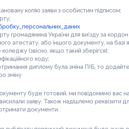
ановану копію заяви з особистим підписом;
рту;
бробку_персональних_даних
рту громадянина України для виїзду за кордон 
ного атестату, або іншого документу, на базі 
 коледжу (звісно, якщо такий зберігся);
ифікаційного коду;
отримання диплому була зміна ПІБ, то додайте
ро зміну
документу буде готовий, ми повідомимо вас н
и висилали заяву. Також надішлемо реквізити дл
 отримати документи.