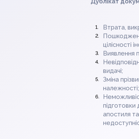
Дублікат докум
Втрата, вик
Пошкодженн
цілісності і
Виявлення п
Невідповідн
видачі;
Зміна прізви
належності;
Неможливіст
підготовки 
апостиля та
недоступніс