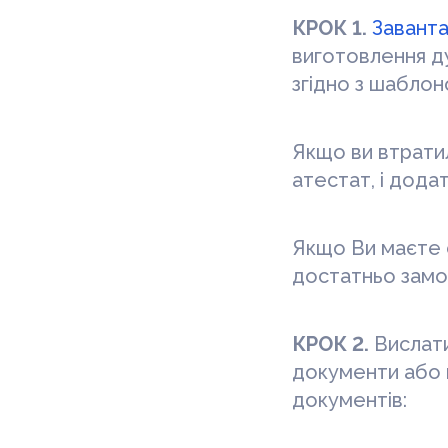
КРОК 1.
Завант
виготовлення ду
згідно з шаблон
Якщо ви втрати
атестат, і дода
Якщо Ви маєте 
достатньо замов
КРОК 2.
Вислати
документи або 
документів: