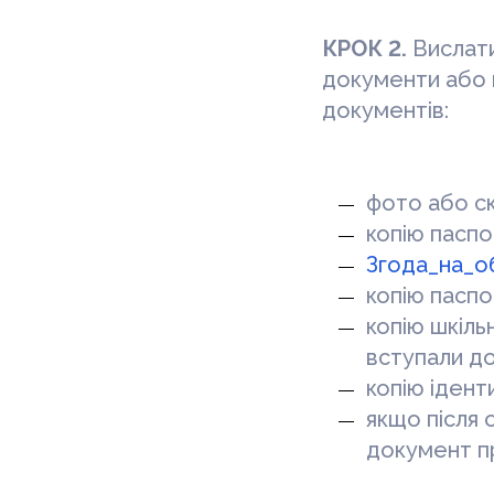
КРОК 2.
Вислати
документи або 
документів:
фото або ск
копію паспо
Згода_на_о
копію паспо
копію шкіль
вступали до
копію ідент
якщо після 
документ п