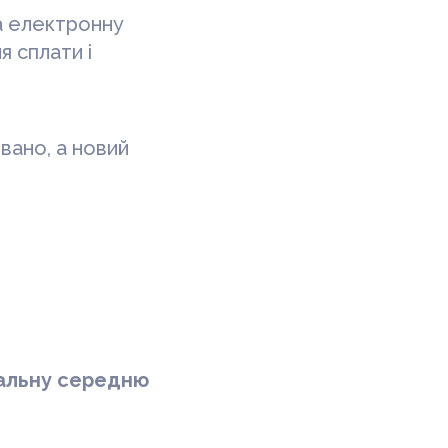
а електронну
я сплати і
вано, а новий
гальну середню