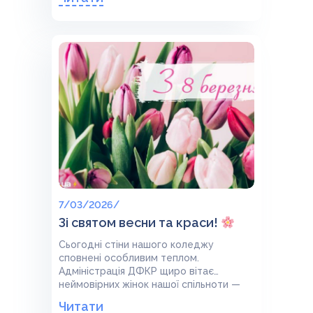
7/03/2026/
Зі святом весни та краси!
Сьогодні стіни нашого коледжу
сповнені особливим теплом.
Адміністрація ДФКР щиро вітає
неймовірних жінок нашої спільноти —
викладачок, співробітниць та
Читати
студенток.