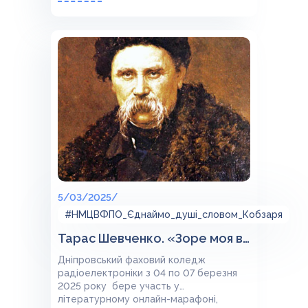
5/03/2025/
#НМЦВФПО_Єднаймо_душі_словом_Кобзаря
Тарас Шевченко. «Зоре моя вечірняя…»
Дніпровський фаховий коледж
радіоелектроніки з 04 по 07 березня
2025 року бере участь у
літературному онлайн-марафоні,