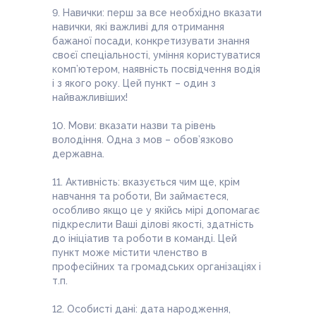
9. Навички: перш за все необхідно вказати
навички, які важливі для отримання
бажаної посади, конкретизувати знання
своєї спеціальності, уміння користуватися
комп’ютером, наявність посвідчення водія
і з якого року. Цей пункт – один з
найважливіших!
10. Мови: вказати назви та рівень
володіння. Одна з мов – обов’язково
державна.
11. Активність: вказується чим ще, крім
навчання та роботи, Ви займаєтеся,
особливо якщо це у якійсь мірі допомагає
підкреслити Ваші ділові якості, здатність
до ініціатив та роботи в команді. Цей
пункт може містити членство в
професійних та громадських організаціях i
т.п.
12. Особисті дані: дата народження,