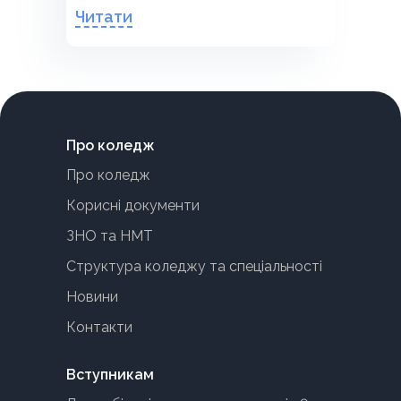
присвяченому пам’яті Тараса Шевченка
Читати
«Єднаймо душі словом Кобзаря!», у
форматі флешмобу у соціальній мережі
«Фейсбук».
Про коледж
Про коледж
Корисні документи
ЗНО та НМТ
Структура коледжу та спеціальності
Новини
Контакти
Вступникам