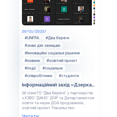
29/01/2023/
#UNFPA
#Два береги
#знаю дію захищаю
#Інноваційні соціальні рішення
#новини
#освітній проєкт
#події
#соціальне
#співробітники
#студенти
Інформаційний захід «Дзеркало стосунків»
26 січня ГО “Два береги” у партнерстві
з КЗВО “ДАНО” ДОР та Департаментом
освіти та науки ДОА продовжила
освітній проєкт “Насильство-
знаю,дію,захищаю”.
Читати