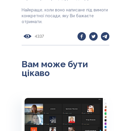
Найкраще, коли воно написане під вимоги
конкретної посади, яку Ви бажаєте
отримати.
4337
Вам може бути
цікаво