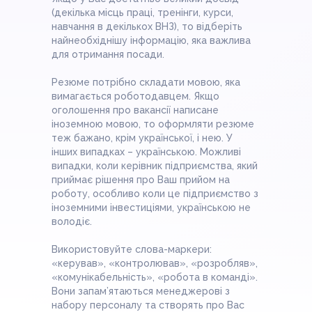
(декілька місць праці, тренінги, курси,
навчання в декількох ВНЗ), то відберіть
найнеобхіднішу інформацію, яка важлива
для отримання посади.
Резюме потрібно складати мовою, яка
вимагається роботодавцем. Якщо
оголошення про вакансії написане
іноземною мовою, то оформляти резюме
теж бажано, крім української, і нею. У
інших випадках – українською. Можливі
випадки, коли керівник підприємства, який
приймає рішення про Ваш прийом на
роботу, особливо коли це підприємство з
іноземними інвестиціями, українською не
володіє.
Використовуйте слова-маркери:
«керував», «контролював», «розробляв»,
«комунікабельність», «робота в команді».
Вони запам’ятаються менеджерові з
набору персоналу та створять про Вас