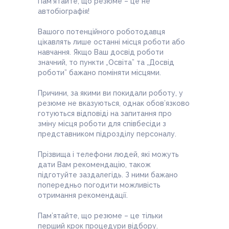
Пам’ятайте, що резюме – це не
автобіографія!
Вашого потенційного роботодавця
цікавлять лише останні місця роботи або
навчання. Якщо Ваш досвід роботи
значний, то пункти „Освіта” та „Досвід
роботи” бажано поміняти місцями.
Причини, за якими ви покидали роботу, у
резюме не вказуються, однак обов’язково
готуються відповіді на запитання про
зміну місця роботи для співбесіди з
представником підрозділу персоналу.
Прізвища і телефони людей, які можуть
дати Вам рекомендацію, також
підготуйте заздалегідь. З ними бажано
попередньо погодити можливість
отримання рекомендації.
Пам’ятайте, що резюме – це тільки
перший крок процедури відбору.