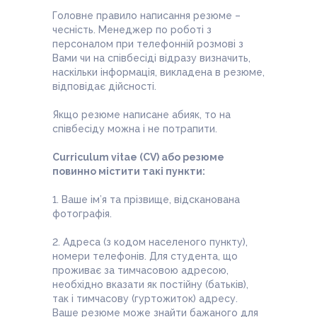
Головне правило написання резюме –
чесність. Менеджер по роботі з
персоналом при телефонній розмові з
Вами чи на співбесіді відразу визначить,
наскільки інформація, викладена в резюме,
відповідає дійсності.
Якщо резюме написане абияк, то на
співбесіду можна і не потрапити.
Сurriculum vitae (СV) або резюме
повинно містити такі пункти:
1. Ваше ім’я та прізвище, відсканована
фотографія.
2. Адреса (з кодом населеного пункту),
номери телефонів. Для студента, що
проживає за тимчасовою адресою,
необхідно вказати як постійну (батьків),
так і тимчасову (гуртожиток) адресу.
Ваше резюме може знайти бажаного для