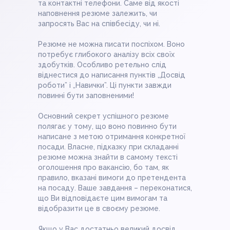
та контактні телефони. Саме від якості
наповнення резюме залежить, чи
запросять Вас на співбесіду, чи ні.
Резюме не можна писати поспіхом. Воно
потребує глибокого аналізу всіх своїх
здобутків. Особливо ретельно слід
віднестися до написання пунктів „Досвід
роботи” і „Навички”. Ці пункти завжди
повинні бути заповненими!
Основний секрет успішного резюме
полягає у тому, що воно повинно бути
написане з метою отримання конкретної
посади. Власне, підказку при складанні
резюме можна знайти в самому тексті
оголошення про вакансію, бо там, як
правило, вказані вимоги до претендента
на посаду. Ваше завдання – переконатися,
що Ви відповідаєте цим вимогам та
відобразити це в своєму резюме.
Якщо у Вас достатньо великий досвід