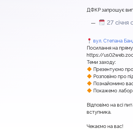
ДФКР запрошує випус
27 січня 
вул. Степана Бан
Посилання на пряму
https://us02web.z
Теми заходу:
Презентуємо проф
Розповімо про пі
Познайомимо вас
Покажемо лабора
⠀
Відповімо на всі п
вступника.
⠀
Чекаємо на вас!