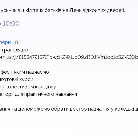
кників шкіл та їх батьків на День відкритих дверей.
о 10:00
дери, 18
 трансляцію:
oom.us/j/81534721571?pwd=ZWtJb09zRDJIVm1qc1d5ZVZO
есії, яким навчаємо
дготовчі курси
 з колективом коледжу
торії для практичного навчання
итання та допоможемо обрати вектор навчання у коледжі 