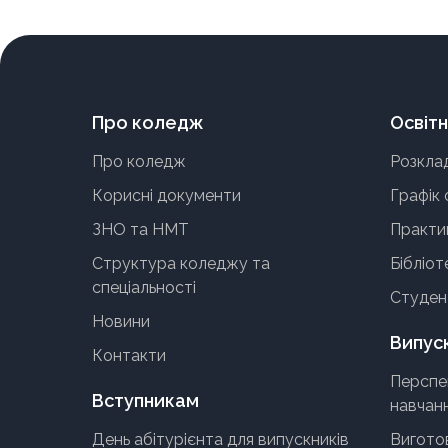
Про коледж
Освітн
Про коледж
Розкла
Корисні документи
Графік 
ЗНО та НМТ
Практи
Структура коледжу та
Бібліот
спеціальності
Студен
Новини
Випус
Контакти
Перспе
Вступникам
навчан
День абітурієнта для випускників
Виготов