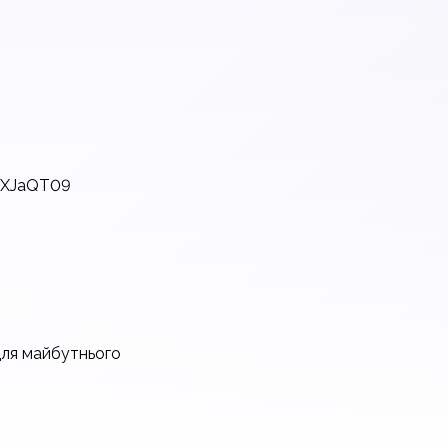
bXJaQT09
для майбутнього