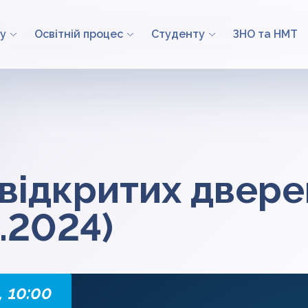
у
Освітній процес
Студенту
ЗНО та НМТ
відкритих двере
1.2024)