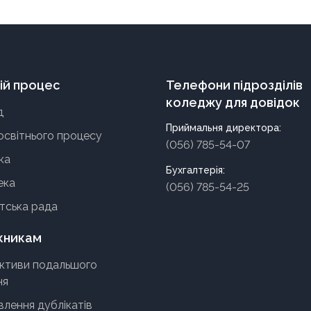
ій процес
Телефони підрозділів
коледжу для довідок
д
Приймальня директора:
освітнього процесу
(056) 785-54-07
ка
Бухгалтерія:
ека
(056) 785-54-25
тська рада
кникам
ктиви подальшого
ня
лення дублікатів