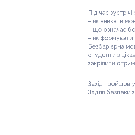
Під час зустріч
– як уникати мо
– що означає бе
– як формувати 
Безбар’єрна мов
студенти з ціка
закріпити отрим
Захід пройшов у
Задля безпеки з