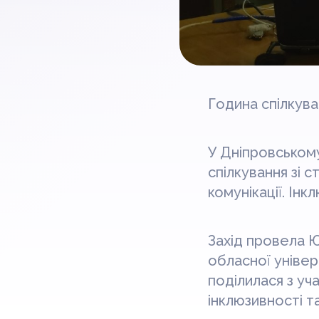
Година спілкува
У Дніпровськом
спілкування зі 
комунікації. Інк
Захід провела 
обласної універ
поділилася з уч
інклюзивності т