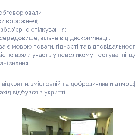
і обговорювали:
ви ворожнечі;
збар’єрне спілкування;
середовище, вільне від дискримінації.
а є мовою поваги, гідності та відповідальності
вістю взяли участь у невеликому тестуванні,
ані знання.
 відкритій, змістовній та доброзичливій атмосф
ахід відбувся в укритті