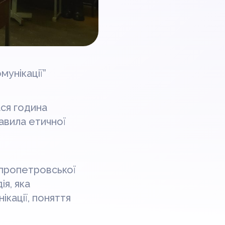
мунікації”
ся година
равила етичної
іпропетровської
ія, яка
ікації, поняття