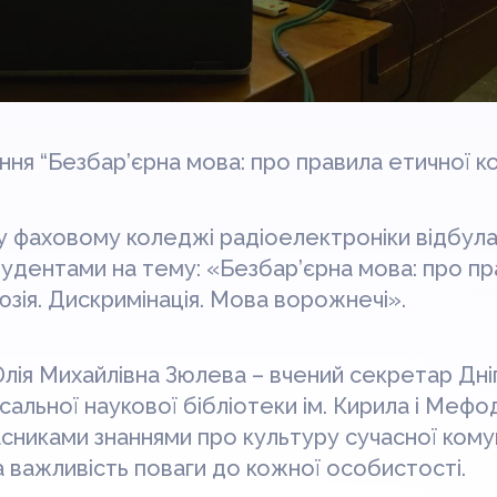
ння “Безбар’єрна мова: про правила етичної ко
у фаховому коледжі радіоелектроніки відбула
студентами на тему: «Безбар’єрна мова: про п
люзія. Дискримінація. Мова ворожнечі».
Юлія Михайлівна Зюлева – вчений секретар Дн
сальної наукової бібліотеки ім. Кирила і Мефод
асниками знаннями про культуру сучасної комун
а важливість поваги до кожної особистості.