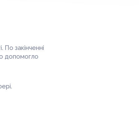
. По закінченні
 що допомогло
ері.