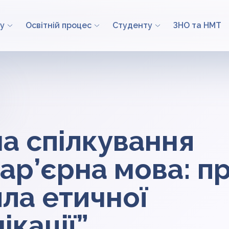
у
Освітній процес
Студенту
ЗНО та НМТ
а спілкування
ар’єрна мова: п
ла етичної
ікації”