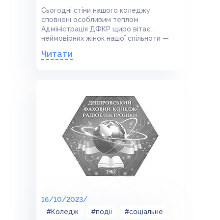
Сьогодні стіни нашого коледжу
сповнені особливим теплом.
Адміністрація ДФКР щиро вітає
неймовірних жінок нашої спільноти —
викладачок, співробітниць та
Читати
студенток.
16/10/2023/
#Коледж
#події
#соціальне