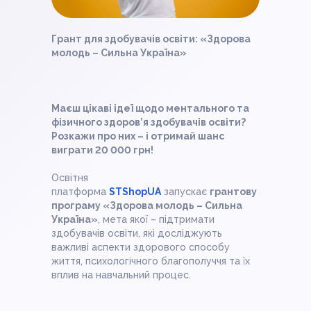
Грант для здобувачів освіти: «Здорова
молодь – Сильна Україна»
Маєш цікаві ідеї щодо ментального та
фізичного здоров’я здобувачів освіти?
Розкажи про них – і отримай шанс
виграти 20 000 грн!
Освітня
платформа
STShopUA
запускає
грантову
програму «Здорова молодь – Сильна
Україна»
, мета якої – підтримати
здобувачів освіти, які досліджують
важливі аспекти здорового способу
життя, психологічного благополуччя та їх
вплив на навчальний процес.