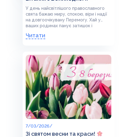
У день найсвітлішого православного
свята бажаю миру, спокою, віри і надії
на довгоочікувану Перемогу. Хай у
ваших родинах панує затишок і
благополуччя, добро, радість та
Читати
злагода. Нехай Божа милість береже
вас і ваших рідних від лиха і незгод,
принесе милість та благословення!
Рідній Україні – МИРУ!
7/03/2026/
Зі святом весни та краси!