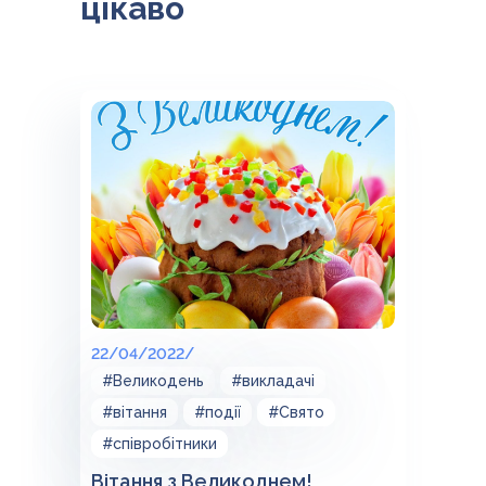
цікаво
22/04/2022/
#Великодень
#викладачі
#вітання
#події
#Свято
#співробітники
Вітання з Великоднем!