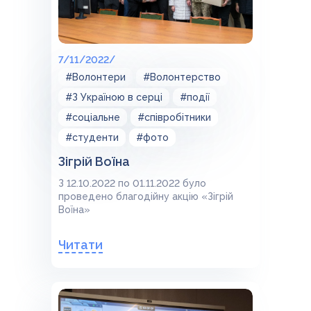
7/11/2022/
#Волонтери
#Волонтерство
#З Україною в серці
#події
#соціальне
#співробітники
#студенти
#фото
Зігрій Воїна
З 12.10.2022 по 01.11.2022 було
проведено благодійну акцію «Зігрій
Воїна»
Читати