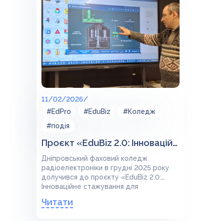
11/02/2026/
#EdPro
#EduBiz
#Коледж
#подія
Проєкт «EduBiz 2.0: Інноваційне стажування для директорів/викладачів закладів професійної освіти України» від ГО «Я І МОЯ ШКОЛА».
Дніпровський фаховий коледж
радіоелектроніки в грудні 2025 року
долучився до проєкту «EduBiz 2.0:
Інноваційне стажування для
директорів/викладачів закладів
Читати
професійної освіти України» від ГО «Я І
МОЯ ШКОЛА».