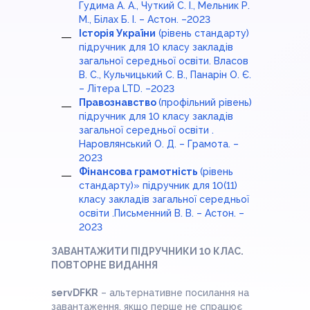
Гудима А. А., Чуткий С. І., Мельник Р.
М., Білах Б. І. – Астон. –2023
Історія України
(рівень стандарту)
підручник для 10 класу закладів
загальної середньої освіти. Власов
В. С., Кульчицький С. В., Панарін О. Є.
– Літера LTD. –2023
Правознавство
(профільний рівень)
підручник для 10 класу закладів
заг
альної середньої освіти .
Наровлянський О. Д. – Грамота. –
202
3
Фінансова грамотність
(рівень
стандарту)» підручник для 10(11)
класу закладів загальної середньої
освіти .Письменний В. В. – Астон. –
2023
ЗАВАНТАЖИТИ ПІДРУЧНИКИ 10 КЛАС.
ПОВТОРНЕ ВИДАННЯ
servDFKR
– альтернативне посилання на
завантаження, якщо перше не спрацює