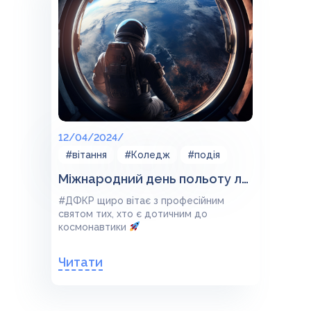
12/04/2024/
#вітання
#Коледж
#подія
Міжнародний день польоту людини в космос
#ДФКР щиро вітає з професійним
святом тих, хто є дотичним до
космонавтики
Читати