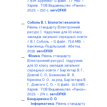
/ В.М. Буренко- (1 файл : 7.7 MB). –
Харків : ТОВ Видавництво «Ранок»,
2023. – 210 с.
servDFKR
Соболь В. І.
Біологія і екологія
.
Рівень стандарту [Електронний
ресурс ] : підручник для 10 класу
закладів загальної середньої освіти
/ В. І. Соболь. – (1 файл : 73.8 MB). –
Кам’янець-Подільський : Абетка,
2018.
servDFKR
Фізика
. Рівень стандарту
[Електронний ресурс] : підручник
для 10 класу закладів загальної
середньої освіти / Бар’яхтар В. Г.,
Довгий С. О., Божинова Ф. Я.,
Кірюхіна О. О., за ред. Бар’яхтара В.
Г., Довгого С. О. – (1 файл : 15.5 MB). –
Харків : ТОВ Видавництво «Ранок»,
2023. – 274 с.
servDFKR
Бондаренко О. О
.
Інформатика.
Рівень стандарту