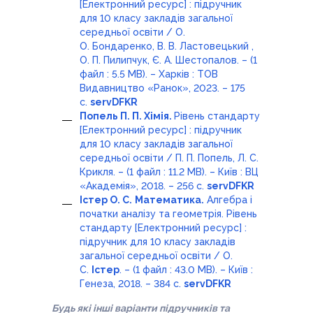
[Електронний ресурс] : підручник
для 10 класу закладів загальної
середньої освіти / О.
О. Бондаренко, В. В. Ластовецький ,
О. П. Пилипчук, Є. А. Шестопалов. – (1
файл : 5.5 MB). – Харків : ТОВ
Видавництво «Ранок», 2023. – 175
с.
servDFKR
Попель П. П. Хімія.
Рівень стандарту
[Електронний ресурс] : підручник
для 10 класу закладів загальної
середньої освіти / П. П. Попель, Л. С.
Крикля. – (1 файл : 11.2 MB). – Київ : ВЦ
«Академія», 2018. – 256 с.
servDFKR
Істер О. С.
Математика.
Алгебра і
початки аналізу та геометрія. Рівень
стандарту [Електронний ресурс] :
підручник для 10 класу закладів
загальної середньої освіти / О.
С.
Істер
. – (1 файл : 43.0 MB). – Київ :
Генеза, 2018
. – 384 с.
servDFKR
Будь які інші варіанти підручників та