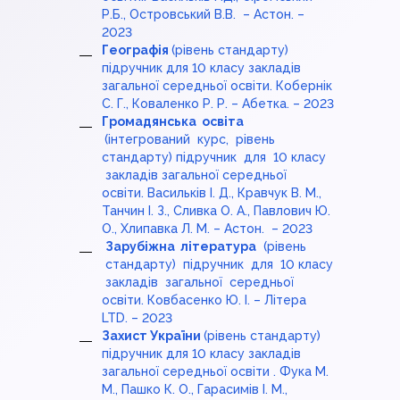
Р.Б., Островський В.В. – Астон. –
2023
Географія
(рівень стандарту)
підручник для 10 класу закладів
загальної середньої освіти. Кобернік
С. Г., Коваленко Р. Р. – Абетка. – 2023
Громадянська освіта
(інтегрований курс, рівень
стандарту) підручник для 10 класу
закладів загальної середньої
освіти. Васильків І. Д., Кравчук В. М.,
Танчин І. З., Сливка О. А., Павлович Ю.
О., Хлипавка Л. М. – Астон. – 2023
Зарубіжна література
(рівень
стандарту) підручник для 10 класу
закладів загальної середньої
освіти. Ковбасенко Ю. І. – Літера
LTD. – 2023
Захист України
(рівень стандарту)
підручник для 10 класу закладів
загальної середньої освіти . Фука М.
М., Пашко К. О., Гарасимів І. М.,