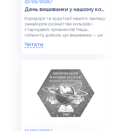
22/05/2026/
День вишиванки у нашому коледжі: єднання через традиції!
Коридори та аудиторії нашого закладу
замайоріли розмаїттям кольорів і
стародавніх орнаментів! Наша
спільнота довела, що вишиванка — це
не просто одяг, а справжній
Читати
генетичний код та символ незламності.
Дивіться, як неймовірно тепло та
патріотично пройшов цей день.