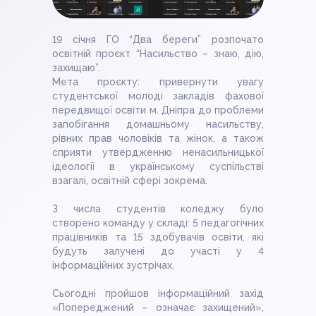
19 січня ГО “Два береги” розпочато
освітній проєкт “Насильство – знаю, дію,
захищаю”.
Мета проєкту: привернути увагу
студентської молоді закладів фахової
передвищої освіти м. Дніпра до проблеми
запобігання домашньому насильству,
рівних прав чоловіків та жінок, а також
сприяти утвердженню ненасильницької
ідеології в українському суспільстві
взагалі, освітній сфері зокрема.
З числа студентів коледжу було
створено команду у складі: 5 педагогічних
працівників та 15 здобувачів освіти, які
будуть залучені до участі у 4
інформаційних зустрічах.
Сьогодні пройшов інформаційний захід
«Попереджений – означає захищений»,