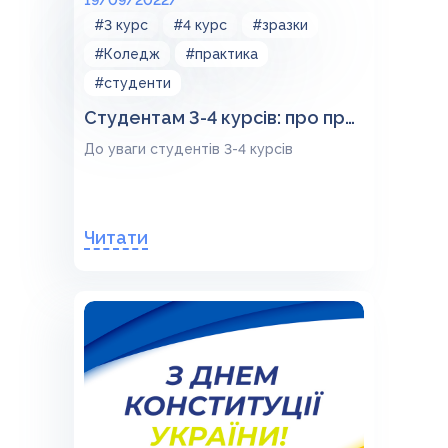
19/09/2022/
#3 курс
#4 курс
#зразки
#Коледж
#практика
#студенти
Студентам 3-4 курсів: про проходження практики
До уваги студентів 3-4 курсів
Читати