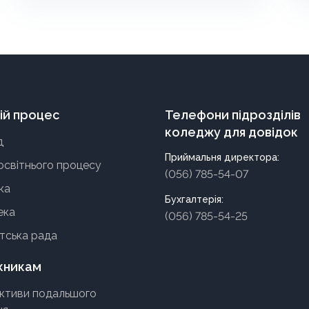
ій процес
Телефони підрозділів
коледжу для довідок
д
Приймальня директора:
освітнього процесу
(056) 785-54-07
ка
Бухгалтерія:
ека
(056) 785-54-25
тська рада
кникам
ктиви подальшого