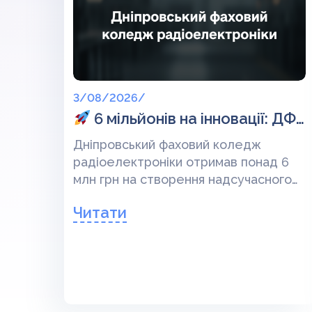
3/08/2026/
6 мільйонів на інновації: ДФКР став переможцем проєкту #100майстерень!
Дніпровський фаховий коледж
радіоелектроніки отримав понад 6
млн грн на створення надсучасного
центру робототехніки!
Вже скоро
Читати
наші студенти зможуть на практиці
опановувати топові ІТ та інженерні
професії. Дізнайтеся, які
спеціальності отримають оновлену
базу