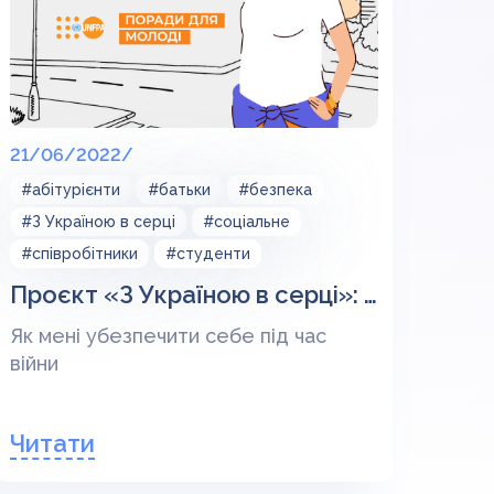
21/06/2022/
#абітурієнти
#батьки
#безпека
#З Україною в серці
#соціальне
#співробітники
#студенти
Проєкт «З Україною в серці»: Як убезпечити себе під час війни (частина 2)
Як мені убезпечити себе під час
війни
Читати