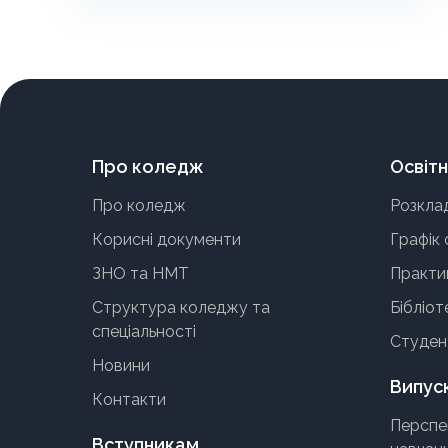
Про коледж
Освітн
Про коледж
Розкла
Корисні документи
Графік 
ЗНО та НМТ
Практи
Структура коледжу та
Бібліот
спеціальності
Студен
Новини
Випус
Контакти
Перспе
Вступникам