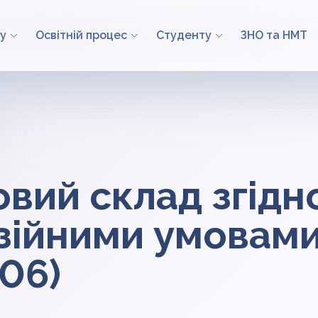
у
Освітній процес
Студенту
ЗНО та НМТ
вий склад згідно
зійними умовами
306)