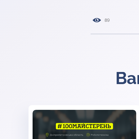
89
Ва