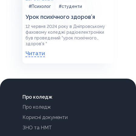
#Психолог
#студенти
Урок психічного здоров’я
12 червня 2024 року в Дніпровському
фаховому коледжі радіоелектроніки
був проведений “урок психічного
здоров'я “
Читати
Про коледж
Про коледж
Корисні документи
ЗНО та НМТ