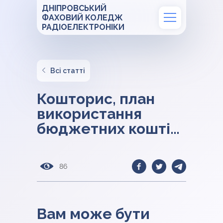
ДНІПРОВСЬКИЙ
ФАХОВИЙ КОЛЕДЖ
РАДІОЕЛЕКТРОНІКИ
Всі статті
Кошторис, план
використання
бюджетних коштів,
план асигнувань на
2026 рік
86
Вам може бути