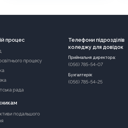
«Мехатроніка».
ій процес
Телефони підрозділів
коледжу для довідок
д
Приймальня директора:
освітнього процесу
(056) 785-54-07
ка
Бухгалтерія:
ека
(056) 785-54-25
тська рада
кникам
ктиви подальшого
ня