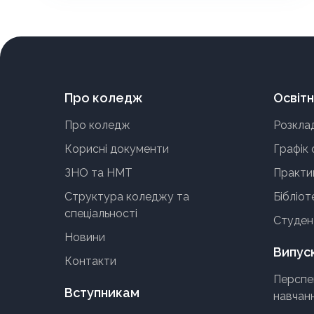
Про коледж
Освітн
Про коледж
Розкла
Корисні документи
Графік 
ЗНО та НМТ
Практи
Структура коледжу та
Бібліот
спеціальності
Студен
Новини
Випус
Контакти
Перспе
Вступникам
навчан