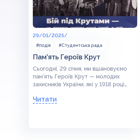
29/01/2025/
#подія
#Студентська рада
Пам’ять Героїв Крут
Сьогодні, 29 січня, ми вшановуємо
пам’ять Героїв Крут — молодих
захисників України, які у 1918 році
стали на захист незалежності нашої
Читати
держави.