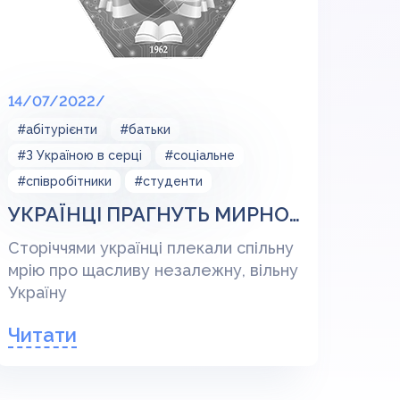
14/07/2022/
#абітурієнти
#батьки
#З Україною в серці
#соціальне
#співробітники
#студенти
УКРАЇНЦІ ПРАГНУТЬ МИРНОГО, ВІЛЬНОГО І ЩАСЛИВОГО МАЙБУТНЬОГО
Сторіччями українці плекали спільну
мрію про щасливу незалежну, вільну
Україну
Читати