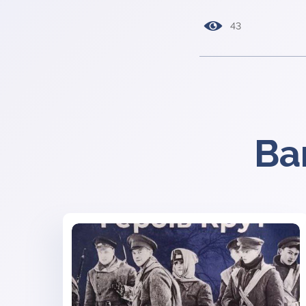
43
Ва