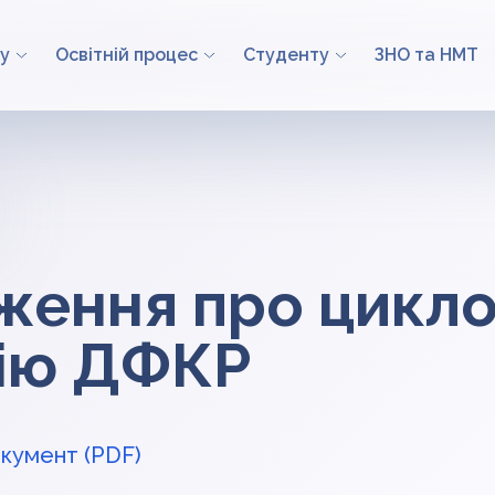
у
Освітній процес
Студенту
ЗНО та НМТ
ження про цикл
сію ДФКР
кумент (PDF)