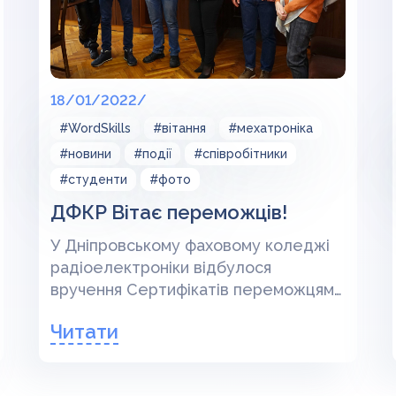
18/01/2022/
#WordSkills
#вітання
#мехатроніка
#новини
#події
#співробітники
#студенти
#фото
ДФКР Вітає переможців!
У Дніпровському фаховому коледжі
радіоелектроніки відбулося
вручення Сертифікатів переможцям і
учасникам регіонального етапу
Читати
Всеукраїнського конкурсу
професійної майстерності WorldSkills
Ukraine за компетенцією