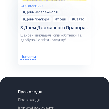
24/08/2022/
#День незалежності
#День прапора
#події
#Свято
З Днем Державного Прапора України та Днем Незалежності України!
Шановні викладачі, співробітники та
здобувачі освіти коледжу!
Читати
Про коледж
Про коледж
Корисні документи