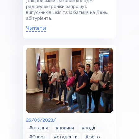
Дніпровський фаховий коледж
радіоелектроніки запрошує
випускників шкіл та їх батьків на День
абітурієнта.
Читати
26/05/2023/
#вітання
#новини
#події
#Спорт
#студенти
#фото