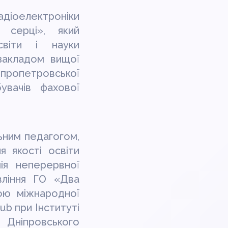
адіоелектроніки
 серці», який
світи і науки
закладом вищої
пропетровської
увачів фахової
ьним педагогом,
 якості освіти
ія неперервної
вління ГО «Два
ою міжнародної
ub при Інституті
Дніпровського