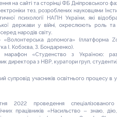
ення на сайті та сторінці ФБ Дніпровського ф
ектроніки тез, розроблених науковцями Інсти
тичної психології НАПН України, які
відобр
ської держави у війні, окреслюють роль та
 серед народів світу.
р «Волонтерська допомога» (платформа
Z
ка І. Кобзєва, З. Бондаренко).
й марафон «Студенство з Україною: ра
ник директора з НВР, куратори груп, студенти)
ий супровід учасників освітнього процесу в 
тня 2022 проведення спеціалізованого
гічних працівників «Насильство ‒ знаю, ді