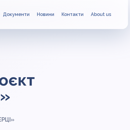
Документи
Новини
Контакти
About us
роєкт
І»
ЕРЦІ»