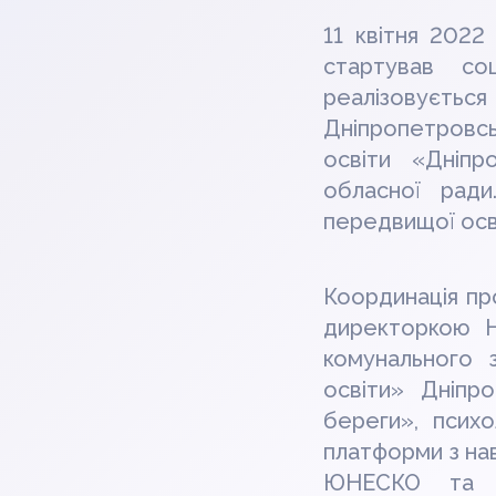
11 квітня 2022
стартував со
реалізовуєть
Дніпропетровс
освіти «Дніпр
обласної ради
передвищої осві
Координація пр
директоркою Н
комунального 
освіти» Дніпр
береги», псих
платформи з нав
ЮНЕСКО та Св