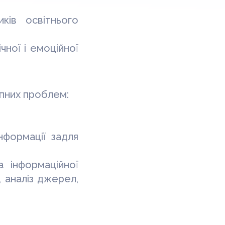
иків освітнього
чної і емоційної
упних проблем:
інформації задля
а інформаційної
, аналіз джерел,