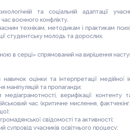
ихологічній та соціальній адаптації учасн
 час воєнного конфлікту.
часним технікам, методикам
i
практикам психі
ії студентську молодь та дорослих.
їною в серці» спрямований на вирішення наст
 навичок оцінки та інтерпретації медійної
ня маніпуляцій та пропаганди;
и медіаграмотності, верифікації контенту т
військовий час (критичне мислення, фактчекінг
що);
громадянської свідомості та активності;
ий супровід учасників освітнього процесу;