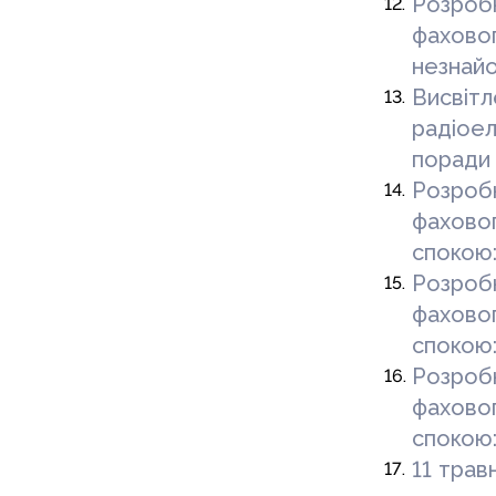
Розроб
фахово
незнайо
Висвітл
радіоел
поради
Розроб
фахово
спокою:
Розроб
фахово
спокою:
Розроб
фахово
спокою:
11 трав