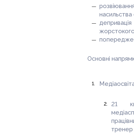
розвіюванн
насильства 
деприваці
жорстокого
попереджен
Основні напрямк
Медіаосвіта
21 кв
медіас
праців
тренер 