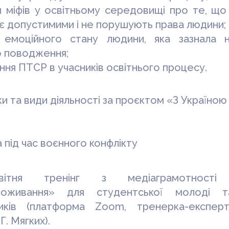
я міфів у освітньому середовищі про те, що
є допустимими і не порушують права людини;
я емоційного стану людини, яка зазнала 
 поводження;
ня ПТСР в учасників освітнього процесу.
и та види діяльності за проєктом «З Україною
 під час воєнного конфлікту
ітня тренінг з медіаграмотності 
поживання» для студентської молоді та
ників (платформа
Zoom
, тренерка-експерт
Г. Мягких).