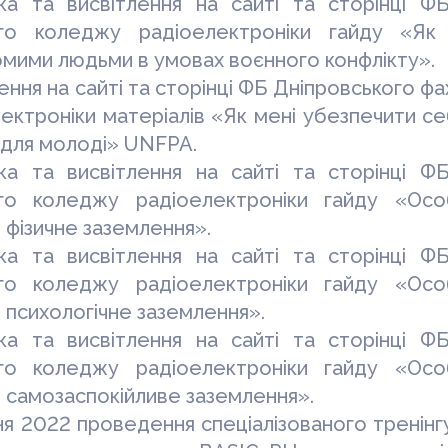
ка та висвітлення на сайті та сторінці ФБ
го
коледжу радіоелектроніки гайду «Як 
мими людьми в умовах воєнного конфлікту».
ення на сайті та сторінці ФБ Дніпровського ф
ектроніки матеріалів «Як мені убезпечити себ
 для молоді»
UNFPA
.
ка та висвітлення на сайті та сторінці ФБ
го
коледжу радіоелектроніки гайду «Осо
 фізичне заземлення».
ка та висвітлення на сайті та сторінці ФБ
го
коледжу радіоелектроніки гайду «Осо
 психологічне заземлення».
ка та висвітлення на сайті та сторінці ФБ
го
коледжу радіоелектроніки гайду «Осо
 самозаспокійливе заземлення».
ня 2022 проведення спеціалізованого тренін