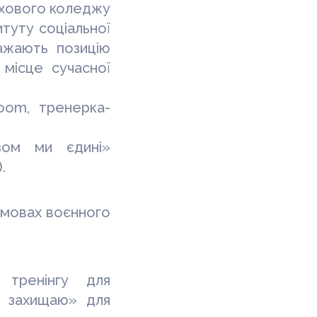
ахового
коледжу
туту соціальної
ажають позицію
 місце сучасної
oom
, тренерка-
зом ми єдині»
.
умовах воєнного
 тренінгу для
ю, захищаю» для