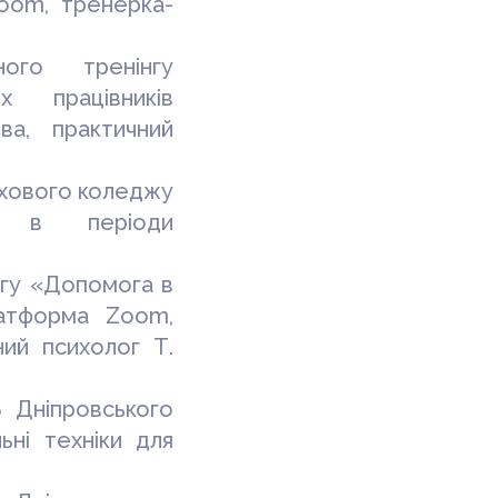
room
, тренерка-
ого тренінгу
 працівників
ва, практичний
ахового
коледжу
ки в періоди
нгу «Допомога в
латформа
Zoom
,
ний психолог Т.
 Дніпровського
ьні техніки для