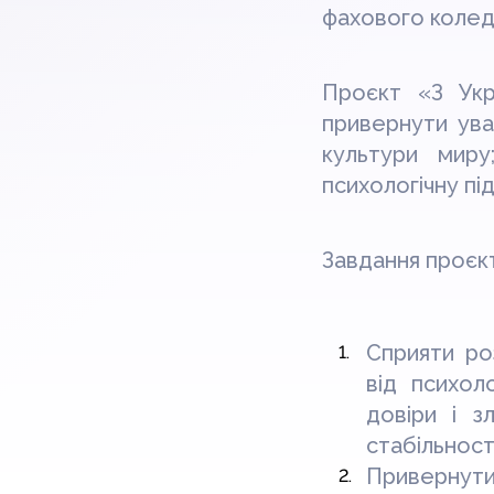
фахового колед
Проєкт «З Ук
привернути ува
культури миру;
психологічну пі
Завдання проєк
Сприяти ро
від психол
довіри і з
стабільност
Привернут