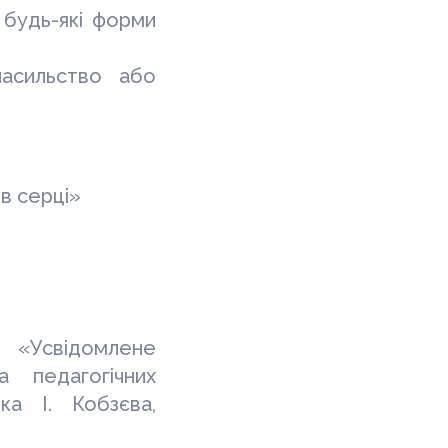
 будь-які форми
насильство або
 в серці»
«Усвідомлене
 педагогічних
ка І. Кобзєва,