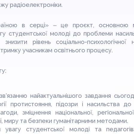
жу радіоелектроніки.
раїною в серці» ‒ це проєкт, основною 
гу студентської молоді до проблеми насиль
 знизити рівень соціально-психологічної 
дтримку учасникам освітнього процесу.
ту:
зв’язанню найактуальнішого завдання сього
огії протистояння, підозри і насильства до
лагоди, зміцнення національної, регіонально
і, миру та безпеки гуманітарними методами.
и увагу студентської молоді та педагог