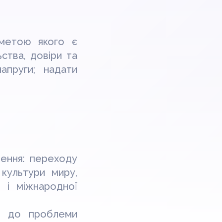
метою якого є
ства, довіри та
напруги; надати
дення: переходу
 культури миру,
ї і міжнародної
ів до проблеми