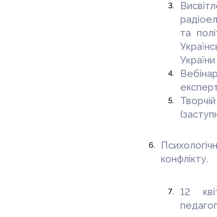
Висвітл
радіоел
та полі
Україн
України
Вебіна
експерт
Творчі
(заступ
Психологічн
конфлікту.
12 кві
педаго