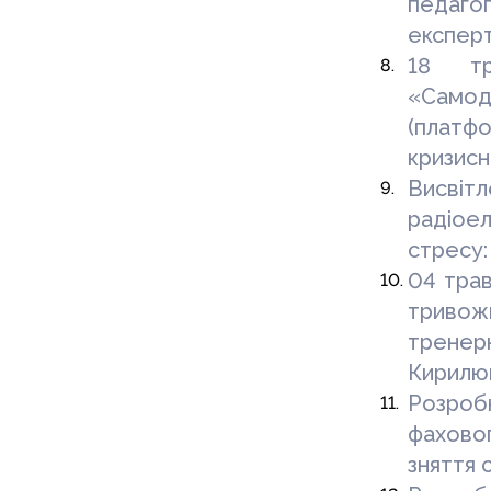
педагог
експерт
18 тр
«Само
(плат
кризисн
Висвітл
радіо
стресу
04 трав
тривож
тренерк
Кирилюк
Розроб
фахово
зняття 