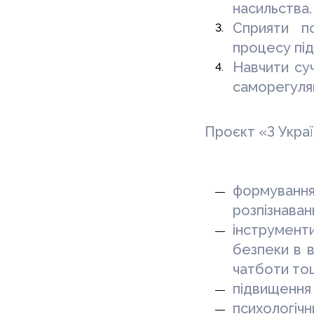
насильства.
Сприяти пс
процесу під
Навчити су
саморегуляц
Проєкт «З Укра
формування
розпізнаван
інструмент
безпеки
в 
чатботи то
підвищення 
психологічн