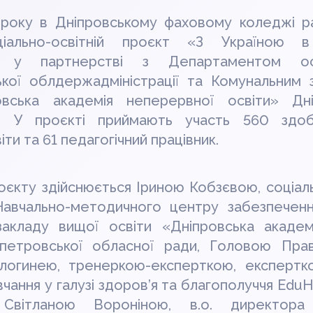
 року в Дніпровському фаховому коледжі р
ціально-освітній проєкт «З Україною в
ся у партнерстві з Департаментом о
ької облдержадміністрації та Комунальним 
овська академія неперервної освіти» Дні
. У проєкті приймають участь 560 здоб
ти та 61 педагогічний працівник.
оєкту здійснюється Іриною Кобзєвою, соціал
авчально-методичного центру забезпечення
закладу вищої освіти «Дніпровська академ
опетровської обласної ради, Головою Пра
ологинею, тренеркою-експерткою, експертк
чання у галузі здоров’я та благополуччя EduH
ітланою Вороніною, в.о. директора 