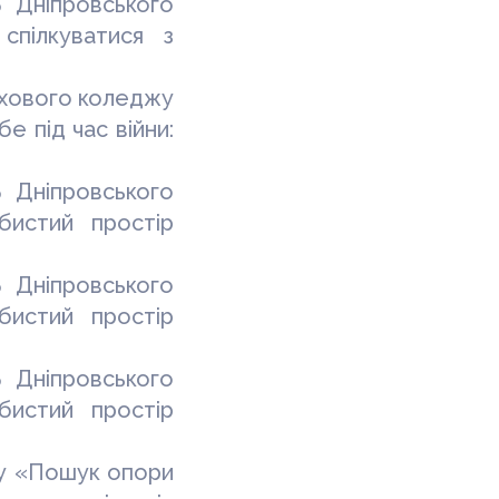
 Дніпровського
спілкуватися з
ахового
коледжу
е під час війни:
 Дніпровського
бистий простір
 Дніпровського
бистий простір
 Дніпровського
бистий простір
гу «Пошук опори