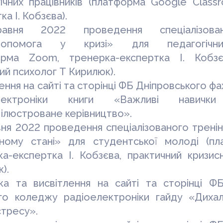
ічних працівників (платформа
Google Class
ка І. Кобзєва).
авня 2022 проведення спеціалізован
допомога у кризі» для педагогічних
форма
Zoom
, тренерка-експертка І. Кобзє
ий психолог Т Кирилюк).
ення на сайті та сторінці ФБ Дніпровського ф
електроніки книги «Важливі навич
:
i
люстроване керівництво».
ня 2022 проведення спеціалізованого трені
ному стані» для студентської молоді (п
а-експертка І. Кобзєва, практичний кризис
).
ка та висвітлення на сайті та сторінці ФБ
го
коледжу радіоелектроніки гайду «Дихал
стресу».