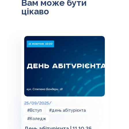
Вам може бути
цікаво
25/09/2025/
#Вступ
#день абітурієнта
#Коледж
День абітурієнта | 11.10.25