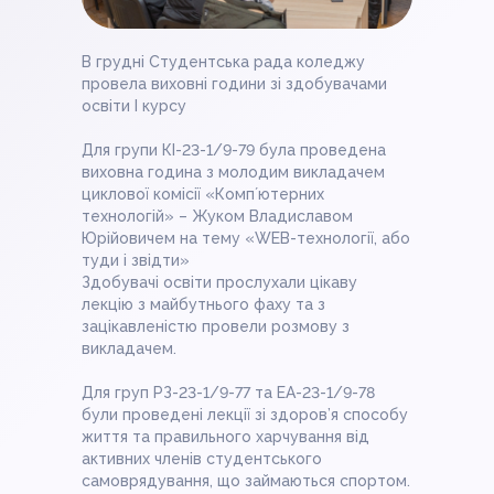
В грудні Студентська рада коледжу
провела виховні години зі здобувачами
освіти І курсу
Для групи КІ-23-1/9-79 була проведена
виховна година з молодим викладачем
циклової комісії «Компʼютерних
технологій» – Жуком Владиславом
Юрійовичем на тему «WEB-технології, або
туди і звідти»
Здобувачі освіти прослухали цікаву
лекцію з майбутнього фаху та з
зацікавленістю провели розмову з
викладачем.
Для груп РЗ-23-1/9-77 та ЕА-23-1/9-78
були проведені лекції зі здоров’я способу
життя та правильного харчування від
активних членів студентського
самоврядування, що займаються спортом.