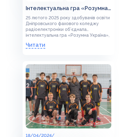
Інтелектуальна гра «Розумна Україна»,
25 лютого 2025 року здобувачів освіти
Дніпровського фахового коледжу
радіоелектроніки об’єднала
інтелектуальна гра «Розумна Україна»,
яку було організовано та проведено КЗ
Читати
«ДОЦМРУУНГІ» ДОР за спільним
планом формування української
національної ідентичності.
18/04/2024/