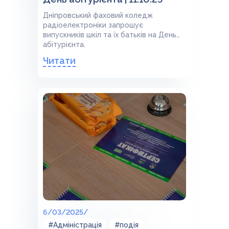
Дніпровський фаховий коледж
радіоелектроніки запрошує
випускників шкіл та їх батьків на День
абітурієнта. ⠀
Читати
6/03/2025/
#Адміністрація
#подія