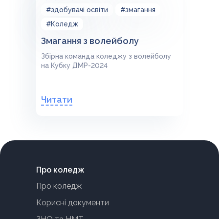
#здобувачі освіти
#змагання
#Коледж
Змагання з волейболу
Збірна команда коледжу з волейболу
на Кубку ДМР-2024
Читати
Про коледж
Про коледж
Корисні документи