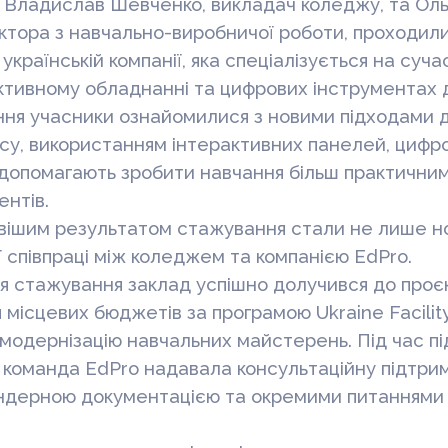
 Владислав Шевченко, викладач коледжу, та Ольг
ктора з навчально-виробничої роботи, проходил
українській компанії, яка спеціалізується на суча
активному обладнанні та цифрових інструментах 
ня учасники ознайомилися з новими підходами до
су, використанням інтерактивних панелей, цифро
і допомагають зробити навчання більш практични
ентів.
ішим результатом стажування стали не лише нов
 співпраці між коледжем та компанією EdPro.
я стажування заклад успішно долучився до проє
 місцевих бюджетів за програмою Ukraine Facilit
модернізацію навчальних майстерень. Під час пі
і команда EdPro надавала консультаційну підтри
ендерною документацією та окремими питаннями 