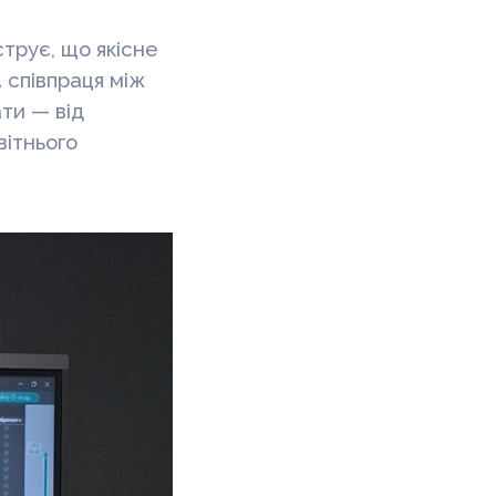
трує, що якісне
 співпраця між
ти — від
вітнього