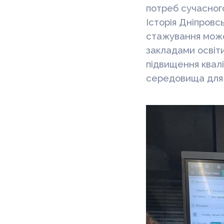
потреб сучасного
Історія Дніпровс
стажування може
закладами освіти
підвищення квалі
середовища для 