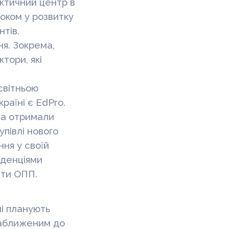
ктичний центр в
оком у розвитку
нтів.
я. Зокрема,
тори, які
світньою
раїні є EdPro.
та отримали
півлі нового
ня у своїй
нденціями
нти ОПП.
і планують
наближеним до