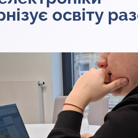
нізує освіту раз
o