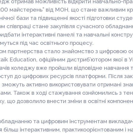
ледж отримав можливість відкрити навчально-пра
100 майстерень” від МОН, що стане важливим кр
ічної бази та підвищенні якості підготовки студе
 співпраці стане закупівля сучасного обладнанн
идбати інтерактивні панелі та навчальні конструк
уться під час освітнього процесу.
м партнерства стало знайомство з цифровою о
k Education, офіційним дистриб’ютором якої в Ук
чів коледжу вже пройшли відповідне навчання 
туп до цифрових ресурсів платформи. Після заку
 зможуть активно використовувати отримані знан
тами. Також в ході стажування ознйомились з те
у, що дозволило внести зміни в освітні компоне
обладнанню та цифровим інструментам викладач
я більш інтерактивним, практикоорієнтованим і 