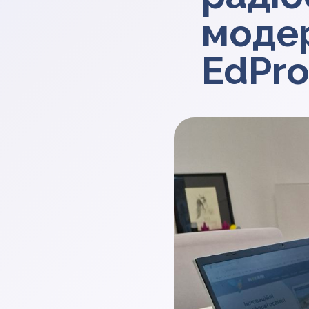
модер
EdPr