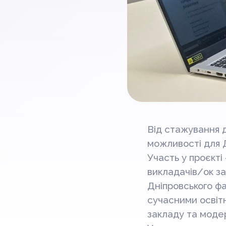
Від стажування д
можливості для 
Участь у проєкті
викладачів/ок за
Дніпровського ф
сучасними освітн
закладу та модер