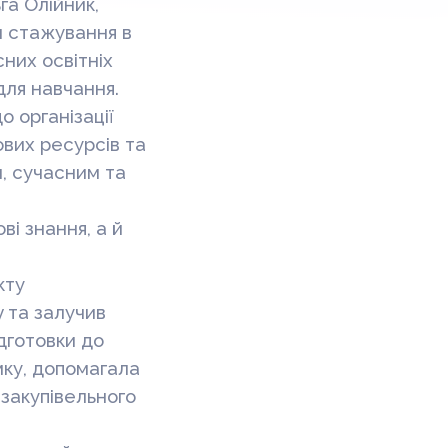
а Олійник,
и стажування в
сних освітніх
для навчання.
 організації
вих ресурсів та
м, сучасним та
і знання, а й
кту
y та залучив
дготовки до
мку, допомагала
закупівельного