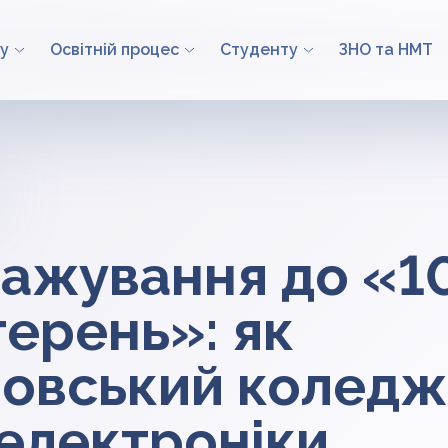
у
Освітній процес
Студенту
ЗНО та НМТ
тажування до «1
ерень»: як
ровський коледж
електроніки