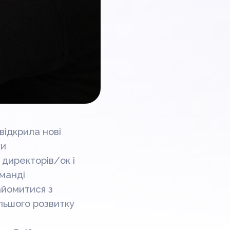
відкрила нові
ки
 директорів/ок і
оманді
айомитися з
альшого розвитку