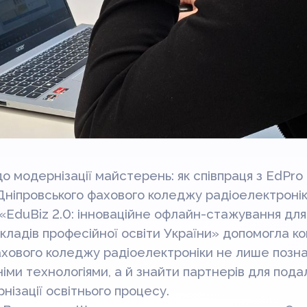
о модернізації майстерень: як співпраця з EdPro 
Дніпровського фахового коледжу радіоелектроні
 «EduBiz 2.0: інноваційне офлайн-стажування для
кладів професійної освіти України» допомогла к
ахового коледжу радіоелектроніки не лише позн
іми технологіями, а й знайти партнерів для под
нізації освітнього процесу.