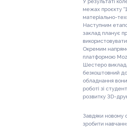
У результаті ко
межах проєкту “
матеріально-техн
Наступним етапом
заклад планує пр
використовуватим
Окремим напрямо
платформою Mozai
Шестеро виклада
безкоштовний дос
обладнання вони
роботі зі студен
розвитку 3D-друк
Завдяки новому 
зробити навчанн