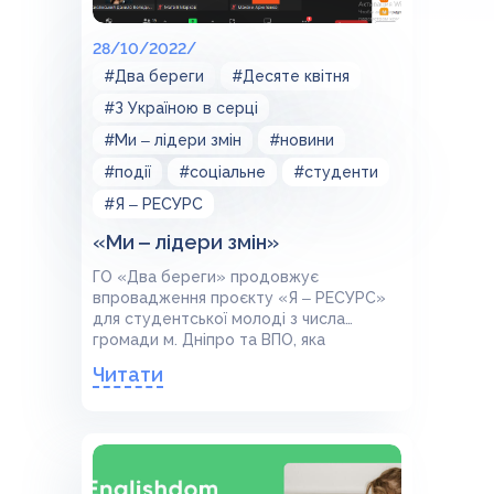
28/10/2022/
#Два береги
#Десяте квітня
#З Україною в серці
#Ми ‒ лідери змін
#новини
#події
#соціальне
#студенти
#Я ‒ РЕСУРС
«Ми ‒ лідери змін»
ГО «Два береги» продовжує
впровадження проєкту «Я ‒ РЕСУРС»
для студентської молоді з числа
громади м. Дніпро та ВПО, яка
навчається у Дніпровському
Читати
фаховому коледжі радіоелектроніки.