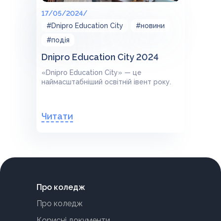
17/05/2024/
#Dnipro Education City
#новини
#подія
Dnipro Education City 2024
«Dnipro Education City» — це
наймасштабніший освітній івент року.
Читати
Про коледж
Про коледж
Корисні документи