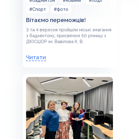
#бадмінтон
#новини
#події
#Спорт
#фото
Вітаємо переможців!
3 та 4 вересня пройшли міські змагання
з бадмінтону, присвячені 50 річниці з
ДЮСШОР ім. Вавілова К. В.
Читати