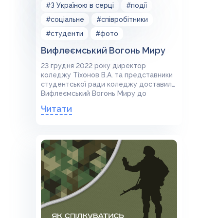
#З Україною в серці
#події
#соціальне
#співробітники
#студенти
#фото
Вифлеємський Вогонь Миру
23 грудня 2022 року директор
коледжу Тіхонов В.А. та представники
студентської ради коледжу доставили
Вифлеємський Вогонь Миру до
приміщення Дніпровського фахового
Читати
коледжу радіоелектроніки.