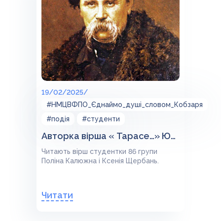
19/02/2025/
#НМЦВФПО_Єднаймо_душі_словом_Кобзаря
#подія
#студенти
Авторка вірша « Тарасе…» Юлія Хандожинська.
Читають вірш студентки 86 групи
Поліна Калюжна і Ксенія Щербань.
Читати