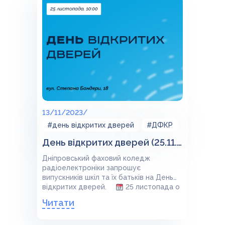
13/11/2023/
#день відкритих дверей
#ДФКР
День відкритих дверей (25.11.2023)
Дніпровський фаховий коледж
радіоелектроніки запрошує
випускників шкіл та їх батьків на День
відкритих дверей. ⠀
25 листопада о
10:00
вул. Степана Бандери, 18 Теми
Читати
заходу:
Презентуємо професії, яким
навчаємо
Розповімо про підготовчі