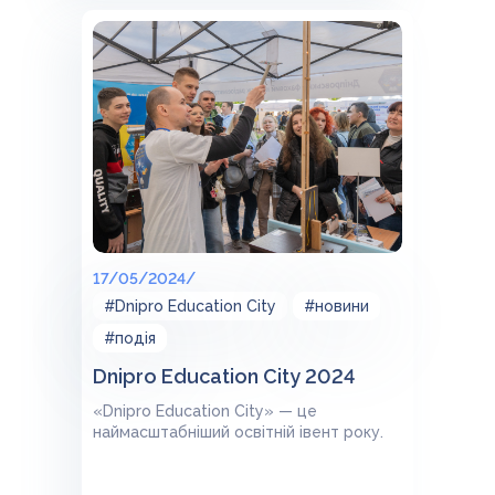
курси
Познайомимо вас з
колективом коледжу
Покажемо
лабораторії для практичного навчання
⠀ Відповімо на всі питання та
допоможемо обрати вектор навчання
у коледжі для майбутнього вступника.
⠀ Чекаємо на вас!
17/05/2024/
#Dnipro Education City
#новини
#подія
Dnipro Education City 2024
«Dnipro Education City» — це
наймасштабніший освітній івент року.