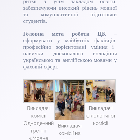
ритмі з усім закладом освіти,
забезпечуючи високий рівень мовної
та комунікативної підготовки
студентів.
Головна мета роботи ЦК
–
сформувати у майбутніх фахівців
професійно зорієнтовані уміння і
навички досконалого володіння
українською та англійською мовами у
фаховій сфері.
Викладачі
Викладачі
комісії
філологічної
Одноденний
комісії
Викладачі
тренінг
комісії на
«Мовне