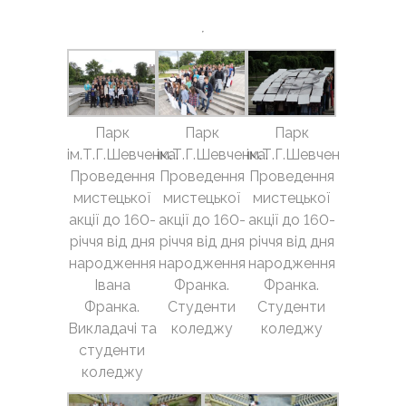
Парк
Парк
Парк
ім.Т.Г.Шевченка.
ім.Т.Г.Шевченка.
ім.Т.Г.Шевченка.
Проведення
Проведення
Проведення
мистецької
мистецької
мистецької
акції до 160-
акції до 160-
акції до 160-
річчя від дня
річчя від дня
річчя від дня
народження
народження
народження
Івана
Франка.
Франка.
Франка.
Студенти
Студенти
Викладачі та
коледжу
коледжу
студенти
коледжу