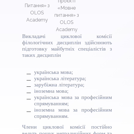
проєкті
Питання» з
«Мовне
OLOS
питання» з
Academy
OLOS
Academy
Викладачі циклової комісії
філологічних дисциплін здійснюють
підготовку майбутніх спеціалістів з
таких дисциплін
українська мова;
українська література;
зарубіжна література;
іноземна мова;
українська мова за професійним
спрямуванням;
іноземна мова за професійним
спрямуванням.
Члени циклової комісії постійно
ведуть пошук нетрадиційних форм та