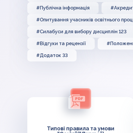
#Публічна інформація
#Акредит
#Опитування учасників освітнього про
#Силабуси для вибору дисциплін 123
#Відгуки та рецензії
#Положенн
#Додаток 33
Типові правила та умови