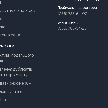
д
Приймальня директора:
освітнього процесу
(056) 785-54-07
ка
Бухгалтерія:
ека
(056) 785-54-25
тська рада
кникам
ктиви подальшого
ня
лення дублікатів
тів про освіту
адати резюме (CV)
лаштування
іда