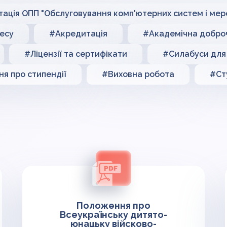
ація ОПП "Обслуговування комп'ютерних систем і мер
цесу
#Акредитація
#Академічна добро
#Ліцензії та сертифікати
#Силабуси для 
я про стипендії
#Виховна робота
#Ст
Положення про
Всеукраїнську дитято-
юнацьку війсково-