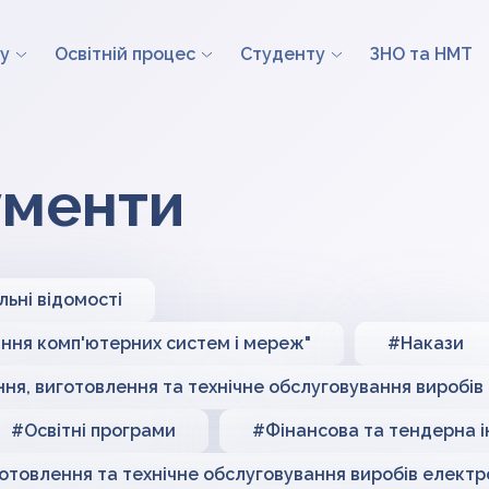
у
Освітній процес
Студенту
ЗНО та НМТ
ументи
льні відомості
ння комп'ютерних систем і мереж"
#Накази
я, виготовлення та технічне обслуговування виробів 
#Освітні програми
#Фінансова та тендерна 
товлення та технічне обслуговування виробів електро