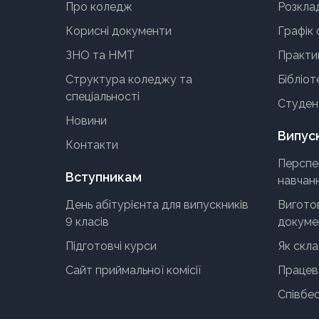
Про коледж
Розкла
Корисні документи
Графік 
ЗНО та НМТ
Практи
Структура коледжу та
Бібліот
спеціальності
Студен
Новини
Випус
Контакти
Перспе
Вступникам
навчан
День абітурієнта для випускників
Виготов
9 класів
докумен
Підготовчі курси
Як скл
Сайт приймальної комісії
Працев
Співбес