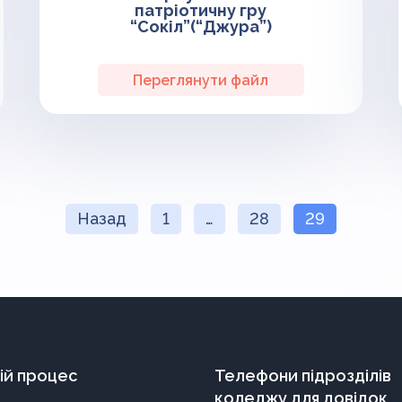
патріотичну гру
“Сокіл”(“Джура”)
Переглянути файл
Назад
1
…
28
29
ій процес
Телефони підрозділів
коледжу для довідок