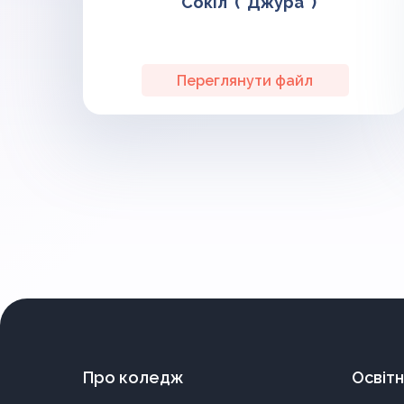
“Сокіл”(“Джура”)
Переглянути файл
Пагінація
записів
Про коледж
Освітн