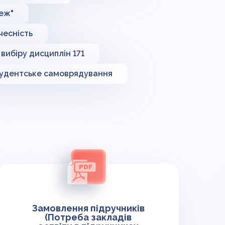
еж"
чесність
вибіру дисциплін 171
удентське самоврядування
Замовлення підручників
(Потреба закладів