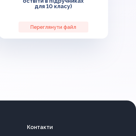
оствіти в підручниках
для 10 класу)
Переглянути файл
Контакти