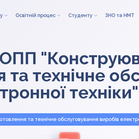
у
Освітній процес
Студенту
ЗНО та НМТ
 ОПП "Конструюв
 та технічне об
тронної техніки"
товлення та технічне обслуговування виробів електро