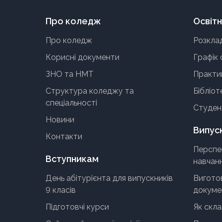
Про коледж
Освітн
Про коледж
Розкла
Корисні документи
Графік 
ЗНО та НМТ
Практи
Структура коледжу та
Бібліот
спеціальності
Студен
Новини
Випус
Контакти
Перспе
Вступникам
навчан
День абітурієнта для випускників
Виготов
9 класів
докумен
Підготовчі курси
Як скл