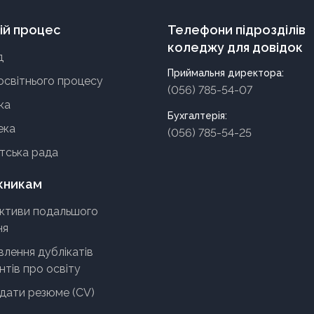
ій процес
Телефони підрозділів
коледжу для довідок
д
Приймальня директора:
освітнього процесу
(056) 785-54-07
ка
Бухгалтерія:
ека
(056) 785-54-25
тська рада
кникам
ктиви подальшого
ня
лення дублікатів
тів про освіту
адати резюме (CV)