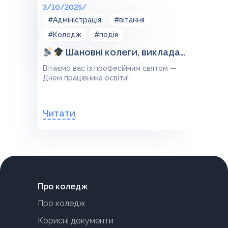
3/10/2025/
#Адміністрація
#вітання
#Коледж
#подія
Шановні колеги, викладачі та співробітники коледжу!
Вітаємо вас із професійним святом —
Днем працівника освіти!
Читати
Про коледж
Про коледж
Корисні документи