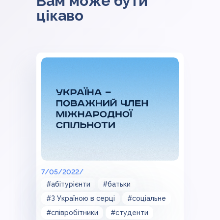
Вам може бути
цікаво
7/05/2022/
#абітурієнти
#батьки
#З Україною в серці
#соціальне
#співробітники
#студенти