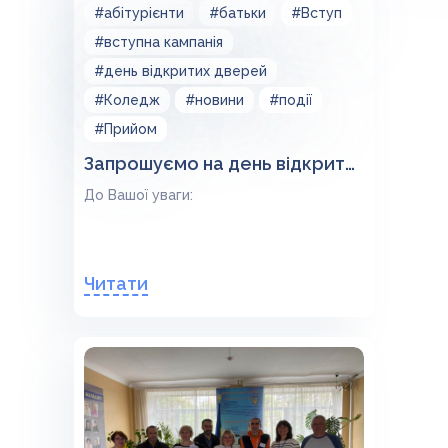
#абітурієнти
#батьки
#Вступ
#вступна кампанія
#день відкритих дверей
#Коледж
#новини
#події
#Прийом
Запрошуємо на день відкритих дверей 19.02.2022!
До Вашої уваги:
Читати