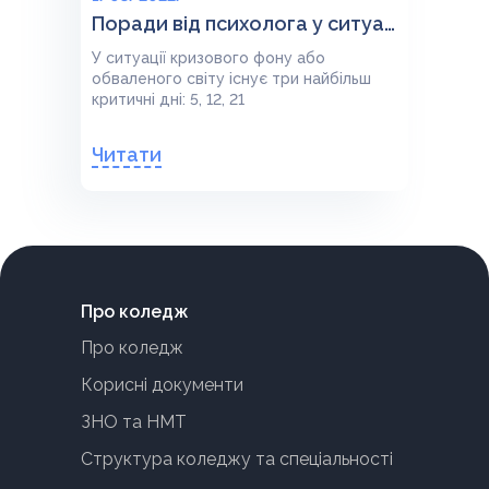
Поради від психолога у ситуації кризового фону
У ситуації кризового фону або
обваленого світу існує три найбільш
критичні дні: 5, 12, 21
Читати
Про коледж
Про коледж
Корисні документи
ЗНО та НМТ
Структура коледжу та спеціальності