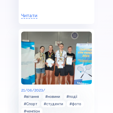
Читати
21/06/2023/
#вітання
#новини
#події
#Спорт
#студенти
#фото
#чемпіон