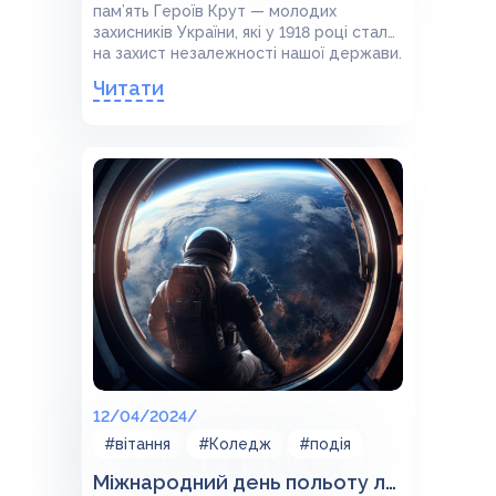
пам’ять Героїв Крут — молодих
захисників України, які у 1918 році стали
на захист незалежності нашої держави.
Читати
12/04/2024/
#вітання
#Коледж
#подія
Міжнародний день польоту людини в космос