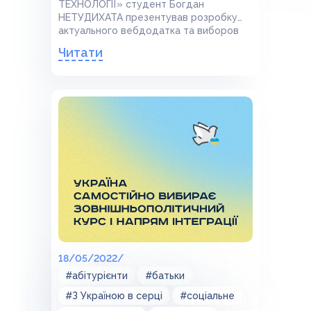
ТЕХНОЛОГІЇ» студент Богдан
НЕТУДИХАТА презентував розробку
актуального вебдодатка та виборов
Диплом І ступеня! Щиро вітаємо
Читати
Богдана та його наукового керівника
Тетяну ГРАБОВЧАК. Пишаємося нашими
талантами!
18/05/2022/
#абітурієнти
#батьки
#З Україною в серці
#соціальне