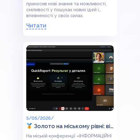
приносив нові знання та можливості,
сміливості у пошуках нових ідей і
впевненості у своїх силах.
Читати
5/05/2026/
Золото на міському рівні: вітаємо Богдана Нетудихату!
На міській конференції «ІНФОРМАЦІЙНІ