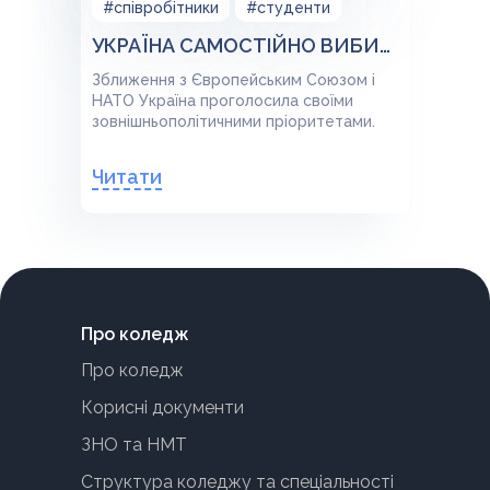
#співробітники
#студенти
УКРАЇНА САМОСТІЙНО ВИБИРАЄ ЗОВНІШНЬОПОЛІТИЧНИЙ КУРС І НАПРЯМ ІНТЕГРАЦІЇ
Зближення з Європейським Союзом і
НАТО Україна проголосила своїми
зовнішньополітичними пріоритетами.
Читати
Про коледж
Про коледж
Корисні документи
ЗНО та НМТ
Структура коледжу та спеціальності