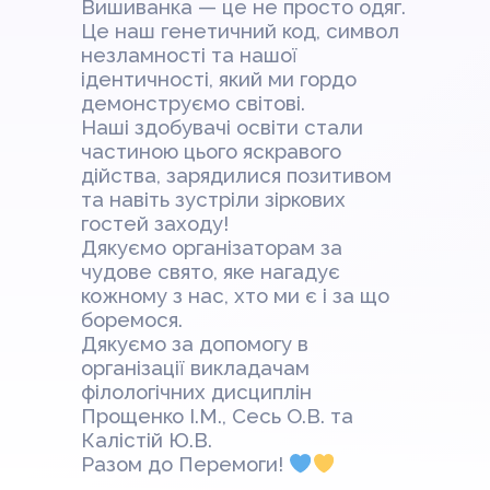
Вишиванка — це не просто одяг.
Це наш генетичний код, символ
незламності та нашої
ідентичності, який ми гордо
демонструємо світові.
Наші здобувачі освіти стали
частиною цього яскравого
дійства, зарядилися позитивом
та навіть зустріли зіркових
гостей заходу!
Дякуємо організаторам за
чудове свято, яке нагадує
кожному з нас, хто ми є і за що
боремося.
Дякуємо за допомогу в
організації викладачам
філологічних дисциплін
Прощенко І.М., Сесь О.В. та
Калістій Ю.В.
Разом до Перемоги!