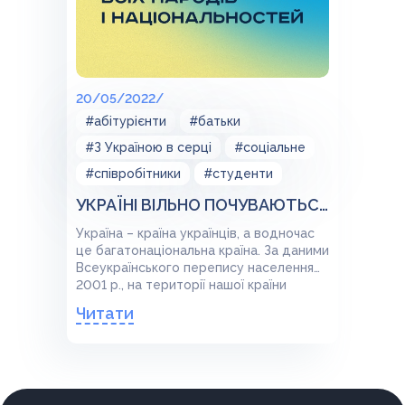
20/05/2022/
#абітурієнти
#батьки
#З Україною в серці
#соціальне
#співробітники
#студенти
УКРАЇНІ ВІЛЬНО ПОЧУВАЮТЬСЯ ПРЕДСТАВНИКИ ВСІХ НАРОДІВ І НАЦІОНАЛЬНОСТЕЙ
Україна – країна українців, а водночас
це багатонаціональна країна. За даними
Всеукраїнського перепису населення
2001 р., на території нашої країни
проживали представники 130
Читати
національностей.