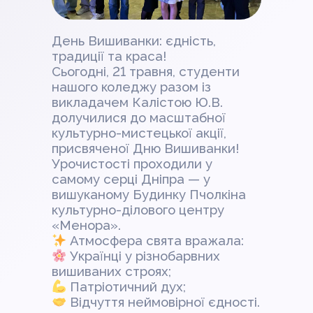
День Вишиванки: єдність,
традиції та краса!
Сьогодні, 21 травня, студенти
нашого коледжу разом із
викладачем Калістою Ю.В.
долучилися до масштабної
культурно-мистецької акції,
присвяченої Дню Вишиванки!
Урочистості проходили у
самому серці Дніпра — у
вишуканому Будинку Пчолкіна
культурно-ділового центру
«Менора».
Атмосфера свята вражала:
Українці у різнобарвних
вишиваних строях;
Патріотичний дух;
Відчуття неймовірної єдності.