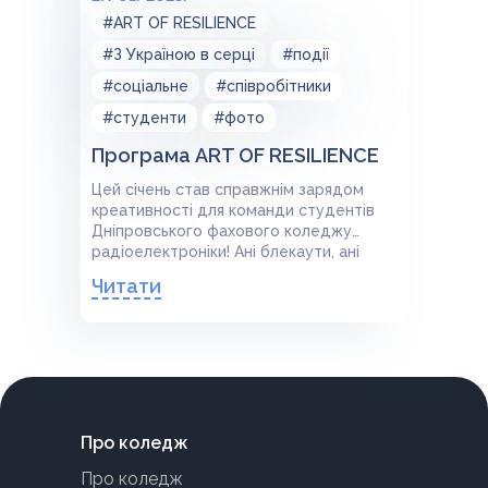
#ART OF RESILIENCE
#З Україною в серці
#події
#соціальне
#співробітники
#студенти
#фото
Програма ART OF RESILIENCE
Цей січень став справжнім зарядом
креативності для команди студентів
Дніпровського фахового коледжу
радіоелектроніки! Ані блекаути, ані
обстріли не змогли стати тому на
Читати
заваді.
Про коледж
Про коледж