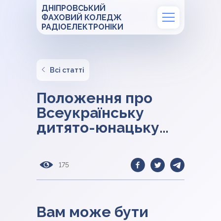
ДНІПРОВСЬКИЙ
ФАХОВИЙ КОЛЕДЖ
РАДІОЕЛЕКТРОНІКИ
Всі статті
Положення про
Всеукраїнську
дитято-юнацьку
війсково-
патріотичну гру
175
“Сокіл”(“Джура”)
Вам може бути