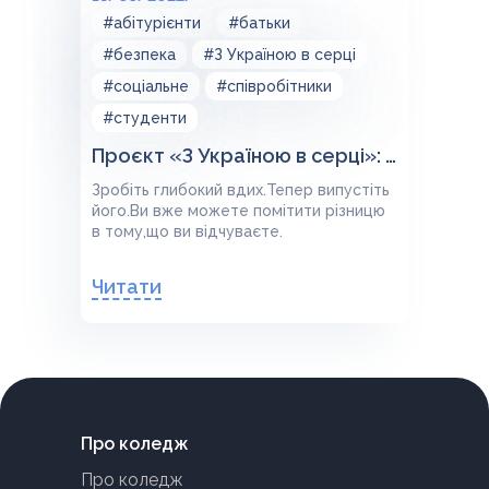
#абітурієнти
#батьки
#безпека
#З Україною в серці
#соціальне
#співробітники
#студенти
Проєкт «З Україною в серці»: Дихальні техніки
Зробіть глибокий вдих.Тепер випустіть
його.Ви вже можете помітити різницю
в тому,що ви відчуваєте.
Читати
Про коледж
Про коледж