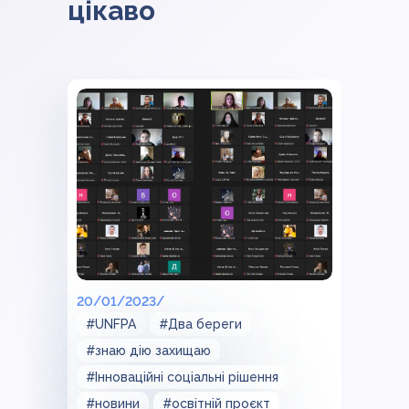
цікаво
20/01/2023/
#UNFPA
#Два береги
#знаю дію захищаю
#Інноваційні соціальні рішення
#новини
#освітній проєкт