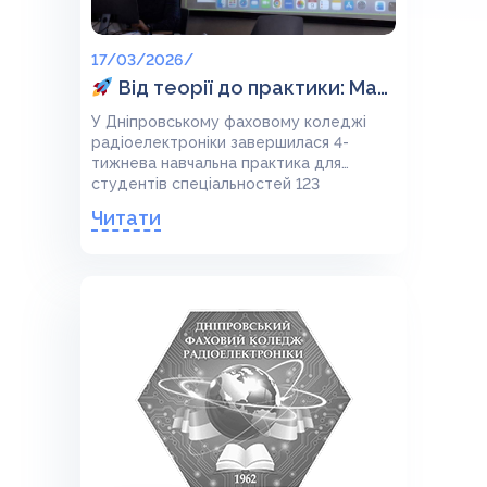
17/03/2026/
Від теорії до практики: Майбутні інженери та електроніки підкорюють професійні вершини!
У Дніпровському фаховому коледжі
радіоелектроніки завершилася 4-
тижнева навчальна практика для
студентів спеціальностей 123
«Комп’ютерна інженерія» та 171
Читати
«Електроніка».