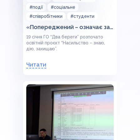
#події
#соціальне
#співробітники
#студенти
«Попереджений – означає захищений»
19 січня ГО “Два береги” розпочато
освітній проєкт “Насильство – знаю,
дію, захищаю”.
Читати