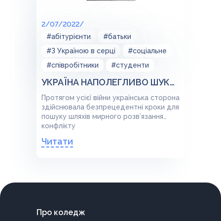
2/07/2022/
#абітурієнти
#батьки
#З Україною в серці
#соціальне
#співробітники
#студенти
УКРАЇНА НАПОЛЕГЛИВО ШУКАЛА ДИПЛОМАТИЧНІ ШЛЯХИ РОЗВ’ЯЗАННЯ ВІЙНИ НА ДОНБАСІ ТА ПОВЕРНЕННЯ КРИМУ
Протягом усієї війни українська сторона
здійснювала безпрецедентні кроки для
пошуку шляхів мирного розв’язання
конфлікту
Читати
Про коледж