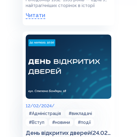
найтрагічніших сторінок в історії
України
Читати
12/02/2024/
#Адміністрація
#викладачі
#Вступ
#новини
#події
День відкритих дверей(24.02.24)