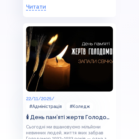
Читати
22/11/2025/
#Адміністрація
#Коледж
🕯 День пам’яті жертв Голодомору
Сьогодні ми вшановуємо мільйони
невинних людей, життя яких забрав
Голодомор 1932–1933 років — одна з