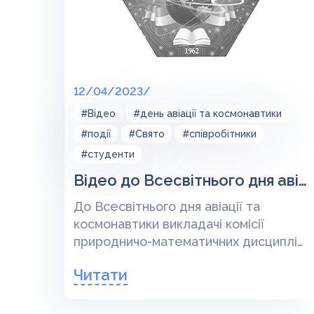
12/04/2023/
#Відео
#день авіації та космонавтики
#події
#Свято
#співробітники
#студенти
Відео до Всесвітнього дня авіації та космонавтики
До Всесвітнього дня авіації та
космонавтики викладачі комісії
природничо-математичних дисциплін
разом зі студентами коледжу
Читати
підготували цікавий відеоматеріал, у
якому послідовно представили своє
бачення ракети, що несе світову