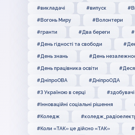
#викладачі
#випуск
#В
#Вогонь Миру
#Волонтери
#гранти
#Два береги
#
#День гідності та свободи
#Ден
#День знань
#День незалежнос
#День працівника освіти
#Деся
#ДніпроОВА
#ДніпроОДА
#З Україною в серці
#здобувачі
#Інноваційні соціальні рішення
#Коледж
#коледж_радіоелект
#Коли «ТАК» це дійсно «ТАК»
#