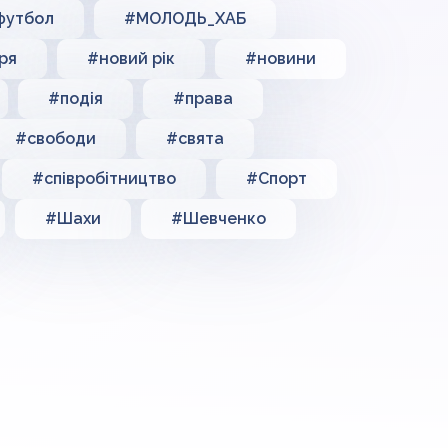
футбол
#МОЛОДЬ_ХАБ
ря
#новий рік
#новини
#подія
#права
#свободи
#свята
#співробітництво
#Спорт
#Шахи
#Шевченко