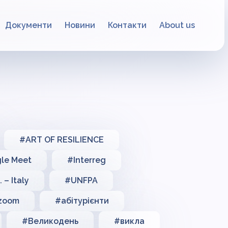
Документи
Новини
Контакти
About us
#ART OF RESILIENCE
le Meet
#Interreg
 – Italy
#UNFPA
zoom
#абітурієнти
#Великодень
#викла