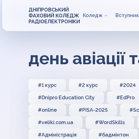
ДНІПРОВСЬКИЙ
Коледж
Вступник
ФАХОВИЙ КОЛЕДЖ
РАДІОЕЛЕКТРОНІКИ
день авіації
#1 курс
#2 курс
#2024
#Dnipro Education City
#EdPro
#online
#PISA-2025
#Sc
#veliki.com.ua
#WordSkills
#Адміністрація
#бадмінтон