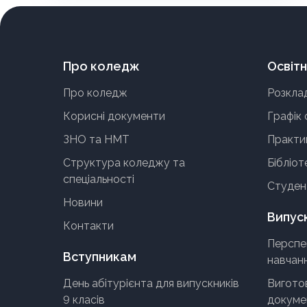
загрозу, руйнування й біль, коли її
використовують у військовій справі.
Про коледж
Освітн
Про коледж
Розкла
Корисні документи
Графік 
ЗНО та НМТ
Практи
Структура коледжу та
Бібліот
спеціальності
Студен
Новини
Випус
Контакти
Перспе
Вступникам
навчан
День абітурієнта для випускників
Виготов
9 класів
докумен