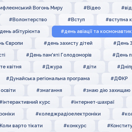
ифлеємський Вогонь Миру
#Відео
#від
#Волонтерство
#Вступ
#вступна 
день абітурієнта
#день авіації та космонавти
ь Європи
#день захисту дітей
#День З
ті
#День пам'яті Голодоморів
#День 
те квітня
#Джура
#діти
#Дніп
#Дунайська регіональна програма
#ДФКР
 освіти
#змагання
#знаю дію захищаю
#інтерактивний курс
#інтернет-шахраї
роніки
#коледжрадіоелектроніки
#ко
Коли варто тікати
#конкурс
#Конститу