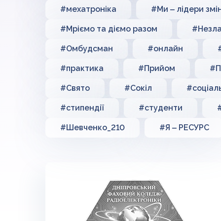
#мехатроніка
#Ми ‒ лідери змі
#Мріємо та діємо разом
#Незла
#Омбудсман
#онлайн
#практика
#Прийом
#П
#Свято
#Сокіл
#соціал
#стипендії
#студенти
#Шевченко_210
#Я ‒ РЕСУРС