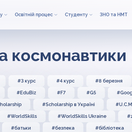
у
Освітній процес
Студенту
ЗНО та НМТ
 та космонавтики
#3 курс
#4 курс
#8 березня
#EduBiz
#F7
#G5
#Goog
holarship
#Scholarship в Україні
#U.C.M.
#WorldSkills
#WorldSkills Ukraine
#
#батьки
#безпека
#бібліотека