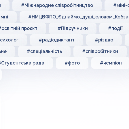
н
#Міжнародне співробітництво
#міні-
мні
#НМЦВФПО_Єднаймо_душі_словом_Кобза
#освітній проєкт
#Підручники
#події
сихолог
#радіодиктант
#різдво
ьне
#спеціальність
#співробітники
#Студентська рада
#фото
#чемпіон