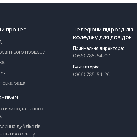
ій процес
Телефони підрозділів
коледжу для довідок
д
Приймальня директора:
освітнього процесу
(056) 785-54-07
ка
Бухгалтерія:
ека
(056) 785-54-25
тська рада
кникам
ктиви подальшого
ня
лення дублікатів
тів про освіту