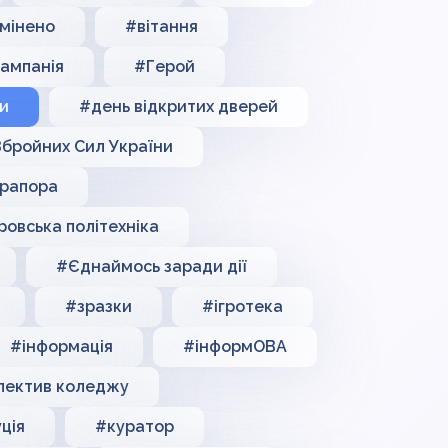
мінено
#вітання
кампанія
#Герой
ки
#день відкритих дверей
бройних Сил України
прапора
ровська політехніка
#Єднаймось заради дії
#зразки
#ігротека
#інформація
#інформОВА
лектив коледжу
ція
#куратор