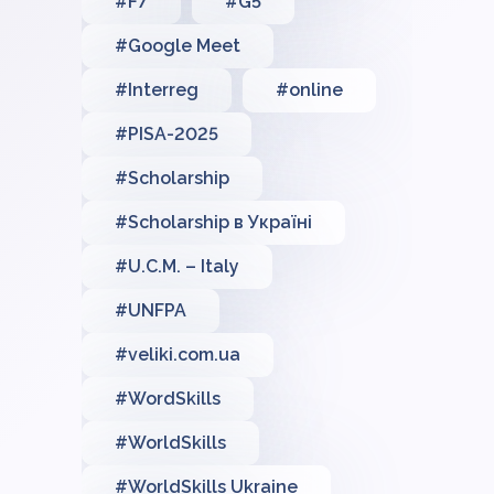
#F7
#G5
#Google Meet
#Interreg
#online
#PISA-2025
#Scholarship
#Scholarship в Україні
#U.C.M. – Italy
#UNFPA
#veliki.com.ua
#WordSkills
#WorldSkills
#WorldSkills Ukraine