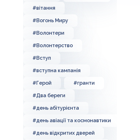
#вітання
#Вогонь Миру
#Волонтери
#Волонтерство
#Вступ
#вступна кампанія
#Герой
#гранти
#Два береги
#день абітурієнта
#день авіації та космонавтики
#день відкритих дверей