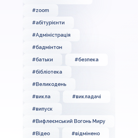
#zoom
#абітурієнти
#Адміністрація
#бадмінтон
#батьки
#безпека
#бібліотека
#Великодень
#викла
#викладачі
#випуск
#Вифлеємський Вогонь Миру
#Відео
#відмінено