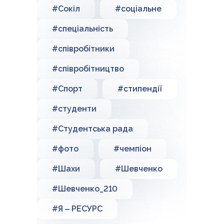
#Сокіл
#соціальне
#спеціальність
#співробітники
#співробітництво
#Спорт
#стипендії
#студенти
#Студентська рада
#фото
#чемпіон
#Шахи
#Шевченко
#Шевченко_210
#Я ‒ РЕСУРС