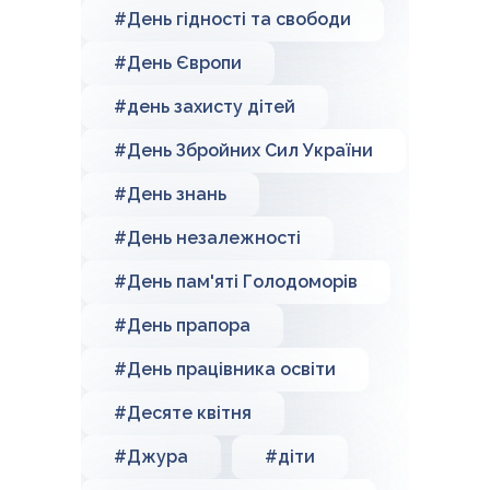
#День гідності та свободи
#День Європи
#день захисту дітей
#День Збройних Сил України
#День знань
#День незалежності
#День пам'яті Голодоморів
#День прапора
#День працівника освіти
#Десяте квітня
#Джура
#діти