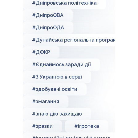
#Дніпровська політехніка
#ДніпроОВА
#ДніпроОДА
#Дунайська регіональна програма
#ДФКР
#Єднаймось заради дії
#З Україною в серці
#здобувачі освіти
#змагання
#знаю дію захищаю
#зразки
#ігротека