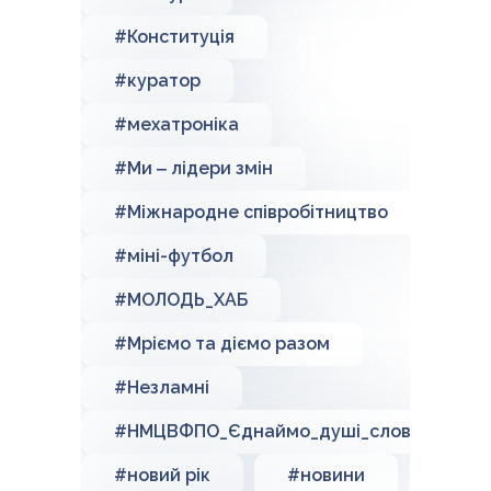
#Конституція
#куратор
#мехатроніка
#Ми ‒ лідери змін
#Міжнародне співробітництво
#міні-футбол
#МОЛОДЬ_ХАБ
#Мріємо та діємо разом
#Незламні
#НМЦВФПО_Єднаймо_душі_словом_Кобз
#новий рік
#новини