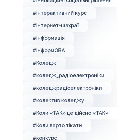
#Інноваційні соціальні рішення
#інтерактивний курс
#інтернет-шахраї
#інформація
#інформОВА
#Коледж
#коледж_радіоелектроніки
#коледжрадіоелектроніки
#колектив коледжу
#Коли «ТАК» це дійсно «ТАК»
#Коли варто тікати
#конкурс