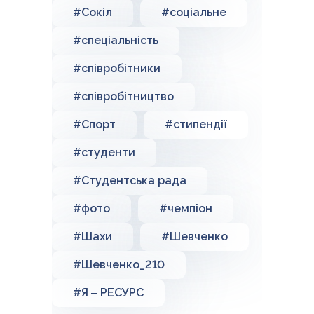
#Сокіл
#соціальне
#спеціальність
#співробітники
#співробітництво
#Спорт
#стипендії
#студенти
#Студентська рада
#фото
#чемпіон
#Шахи
#Шевченко
#Шевченко_210
#Я ‒ РЕСУРС