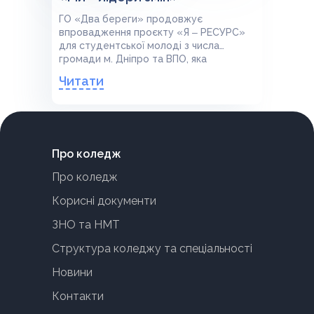
ГО «Два береги» продовжує
впровадження проєкту «Я ‒ РЕСУРС»
для студентської молоді з числа
громади м. Дніпро та ВПО, яка
навчається у Дніпровському
Читати
фаховому коледжі радіоелектроніки.
Про коледж
Про коледж
Корисні документи
ЗНО та НМТ
Структура коледжу та спеціальності
Новини
Контакти