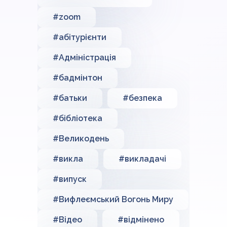
#zoom
#абітурієнти
#Адміністрація
#бадмінтон
#батьки
#безпека
#бібліотека
#Великодень
#викла
#викладачі
#випуск
#Вифлеємський Вогонь Миру
#Відео
#відмінено