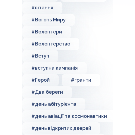
#вітання
#Вогонь Миру
#Волонтери
#Волонтерство
#Вступ
#вступна кампанія
#Герой
#гранти
#Два береги
#день абітурієнта
#день авіації та космонавтики
#день відкритих дверей