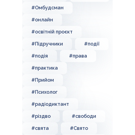
#Омбудсман
#онлайн
#освітній проєкт
#Підручники
#події
#подія
#права
#практика
#Прийом
#Психолог
#радіодиктант
#різдво
#свободи
#свята
#Свято