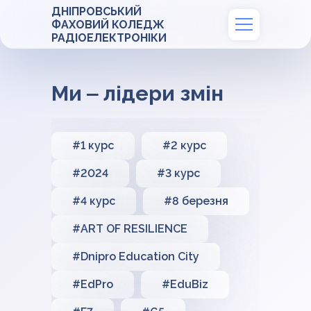
ДНІПРОВСЬКИЙ
ФАХОВИЙ КОЛЕДЖ
РАДІОЕЛЕКТРОНІКИ
Ми ‒ лідери змін
#1 курс
#2 курс
#2024
#3 курс
#4 курс
#8 березня
#ART OF RESILIENCE
#Dnipro Education City
#EdPro
#EduBiz