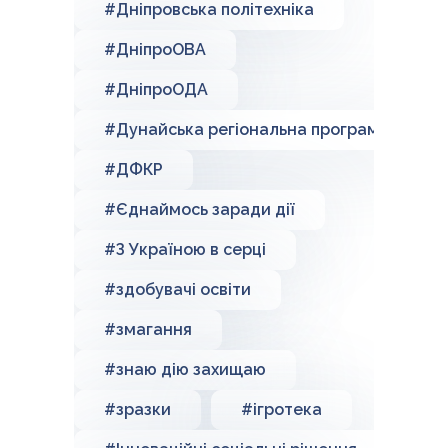
#Дніпровська політехніка
#ДніпроОВА
#ДніпроОДА
#Дунайська регіональна програма
#ДФКР
#Єднаймось заради дії
#З Україною в серці
#здобувачі освіти
#змагання
#знаю дію захищаю
#зразки
#ігротека