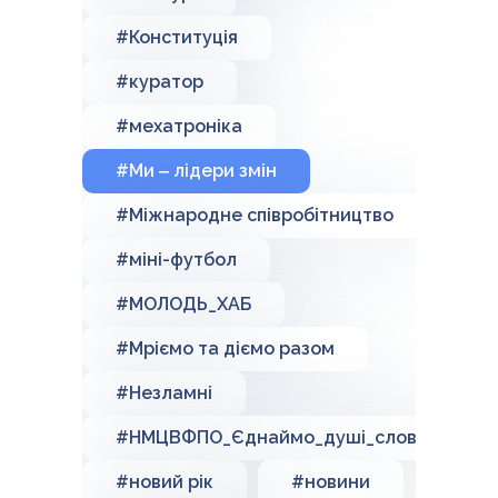
#Конституція
#куратор
#мехатроніка
#Ми ‒ лідери змін
#Міжнародне співробітництво
#міні-футбол
#МОЛОДЬ_ХАБ
#Мріємо та діємо разом
#Незламні
#НМЦВФПО_Єднаймо_душі_словом_Кобз
#новий рік
#новини