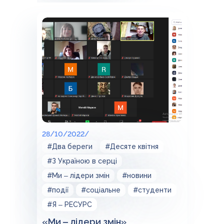
28/10/2022/
#Два береги
#Десяте квітня
#З Україною в серці
#Ми ‒ лідери змін
#новини
#події
#соціальне
#студенти
#Я ‒ РЕСУРС
«Ми ‒ лідери змін»