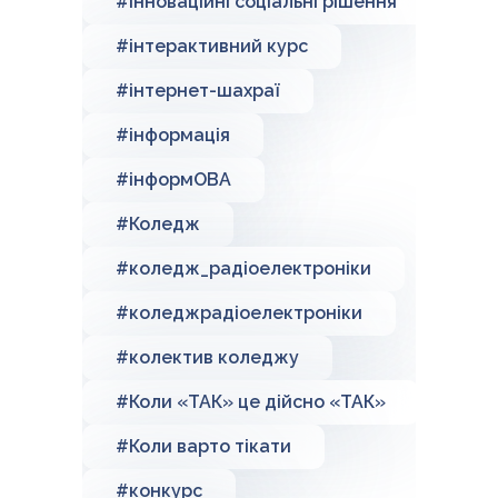
#Інноваційні соціальні рішення
#інтерактивний курс
#інтернет-шахраї
#інформація
#інформОВА
#Коледж
#коледж_радіоелектроніки
#коледжрадіоелектроніки
#колектив коледжу
#Коли «ТАК» це дійсно «ТАК»
#Коли варто тікати
#конкурс