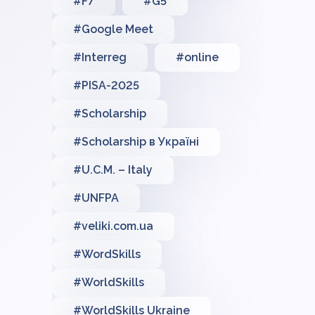
#F7
#G5
#Google Meet
#Interreg
#online
#PISA-2025
#Scholarship
#Scholarship в Україні
#U.C.M. – Italy
#UNFPA
#veliki.com.ua
#WordSkills
#WorldSkills
#WorldSkills Ukraine